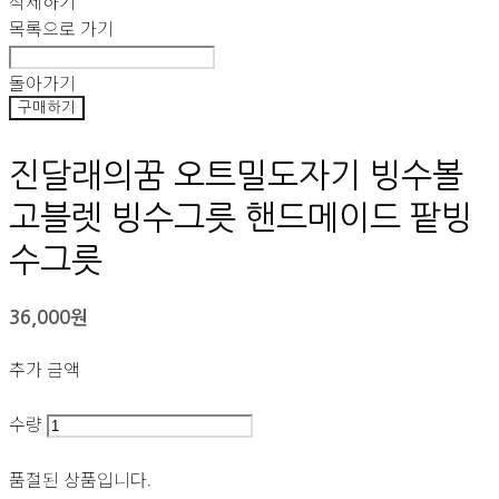
삭제하기
목록으로 가기
돌아가기
구매하기
진달래의꿈 오트밀도자기 빙수볼
고블렛 빙수그릇 핸드메이드 팥빙
수그릇
36,000원
추가 금액
수량
품절된 상품입니다.