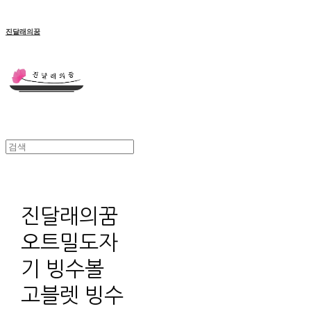
진달래의꿈
진달래의꿈
오트밀도자
기 빙수볼
고블렛 빙수