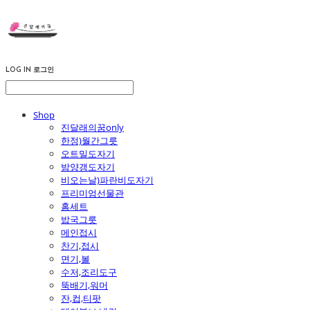
LOG IN
로그인
Shop
진달래의꿈only
한정)월간그릇
오트밀도자기
밤양갱도자기
비오는날)파란비도자기
프리미엄선물관
홈세트
밥국그릇
메인접시
찬기,접시
면기,볼
수저,조리도구
뚝배기,워머
잔,컵,티팟