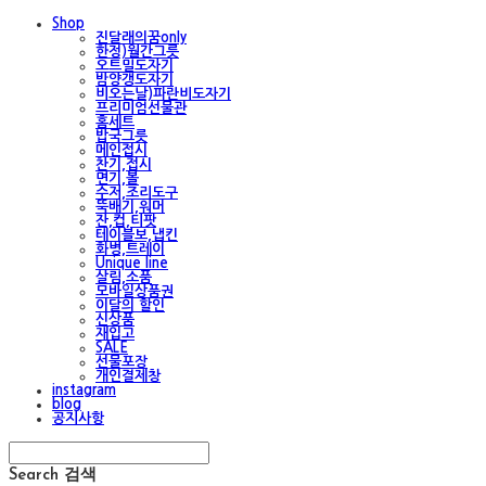
Shop
진달래의꿈only
한정)월간그릇
오트밀도자기
밤양갱도자기
비오는날)파란비도자기
프리미엄선물관
홈세트
밥국그릇
메인접시
찬기,접시
면기,볼
수저,조리도구
뚝배기,워머
잔,컵,티팟
테이블보,냅킨
화병,트레이
Unique line
살림,소품
모바일상품권
이달의 할인
신상품
재입고
SALE
선물포장
개인결제창
instagram
blog
공지사항
Search
검색