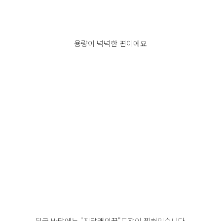
용량이 넉넉한 편이에요
뒷굽 바닥에는 "진달래의꿈"도장이 찍혀있습니다.