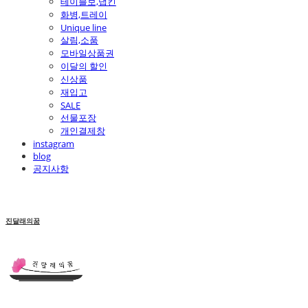
테이블보,냅킨
화병,트레이
Unique line
살림,소품
모바일상품권
이달의 할인
신상품
재입고
SALE
선물포장
개인결제창
instagram
blog
공지사항
진달래의꿈