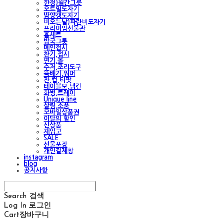
한정)월간그릇
오트밀도자기
밤양갱도자기
비오는날)파란비도자기
프리미엄선물관
홈세트
밥국그릇
메인접시
찬기,접시
면기,볼
수저,조리도구
뚝배기,워머
잔,컵,티팟
테이블보,냅킨
화병,트레이
Unique line
살림,소품
모바일상품권
이달의 할인
신상품
재입고
SALE
선물포장
개인결제창
instagram
blog
공지사항
Search
검색
Log In
로그인
Cart
장바구니