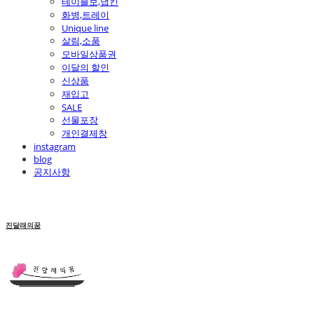
테이블보,냅킨
화병,트레이
Unique line
살림,소품
모바일상품권
이달의 할인
신상품
재입고
SALE
선물포장
개인결제창
instagram
blog
공지사항
진달래의꿈