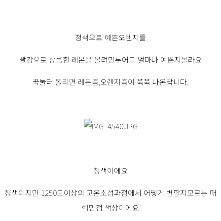
청색으로 예쁜오렌지를
빨강으로 상큼한 레몬을 올려만두어도 얼마나 예쁜지몰라요
꾹눌러 돌리면 레몬즙,오렌지즙이 쭉쭉 나온답니다.
청색이에요
청색이지만 1250도이상의 고온소성과정에서 어떻게 변할지모르는 매
력만점 색상이에요