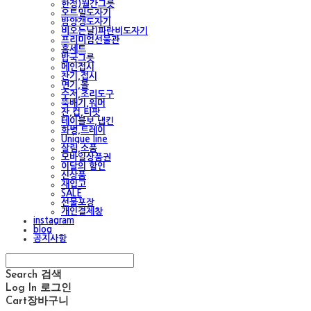
한정)월간그릇
오트밀도자기
밤양갱도자기
비오는날)파란비도자기
프리미엄선물관
홈세트
밥국그릇
메인접시
찬기,접시
면기,볼
수저,조리도구
뚝배기,워머
잔,컵,티팟
테이블보,냅킨
화병,트레이
Unique line
살림,소품
모바일상품권
이달의 할인
신상품
재입고
SALE
선물포장
개인결제창
instagram
blog
공지사항
Search
검색
Log In
로그인
Cart
장바구니