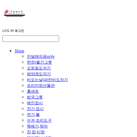
LOG IN
로그인
Shop
진달래의꿈only
한정)월간그릇
오트밀도자기
밤양갱도자기
비오는날)파란비도자기
프리미엄선물관
홈세트
밥국그릇
메인접시
찬기,접시
면기,볼
수저,조리도구
뚝배기,워머
잔,컵,티팟