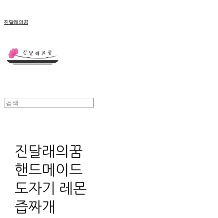
진달래의꿈
진달래의꿈
핸드메이드
도자기 레몬
즙짜개