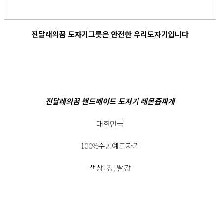
진달래의꿈 도자기그릇은 안전한 우리도자기입니다
진달래의꿈 핸드메이드 도자기 레몬즙짜개
대한민국
100%수공예도자기
색상: 청, 빨강