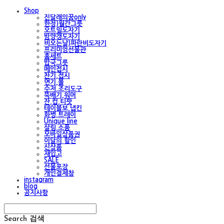
Shop
진달래의꿈only
한정)월간그릇
오트밀도자기
밤양갱도자기
비오는날)파란비도자기
프리미엄선물관
홈세트
밥국그릇
메인접시
찬기,접시
면기,볼
수저,조리도구
뚝배기,워머
잔,컵,티팟
테이블보,냅킨
화병,트레이
Unique line
살림,소품
모바일상품권
이달의 할인
신상품
재입고
SALE
선물포장
개인결제창
instagram
blog
공지사항
Search
검색