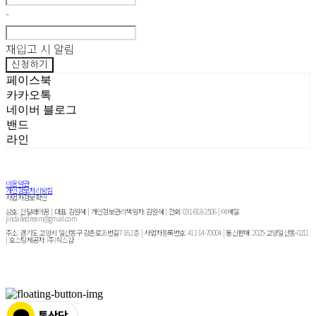
-
재입고 시 알림
신청하기
페이스북
카카오톡
네이버 블로그
밴드
라인
이용약관
개인정보처리방침
사업자정보확인
상호: 진달래의꿈 | 대표: 김원혜 | 개인정보관리책임자: 김원혜 | 전화: 031-818-2506 | 이메일:
jindalledream@gmail.com
주소: 경기도 고양시 일산동구 강촌로26번길7-16,1층 | 사업자등록번호:
411-14-70004
| 통신판매:
2025-고양일산동-0211
| 호스팅제공자: (주)식스샵