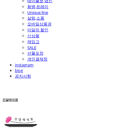
테이블보,냅킨
화병,트레이
Unique line
살림,소품
모바일상품권
이달의 할인
신상품
재입고
SALE
선물포장
개인결제창
instagram
blog
공지사항
진달래의꿈