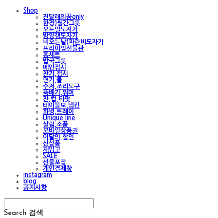
Shop
진달래의꿈only
한정)월간그릇
오트밀도자기
밤양갱도자기
비오는날)파란비도자기
프리미엄선물관
홈세트
밥국그릇
메인접시
찬기,접시
면기,볼
수저,조리도구
뚝배기,워머
잔,컵,티팟
테이블보,냅킨
화병,트레이
Unique line
살림,소품
모바일상품권
이달의 할인
신상품
재입고
SALE
선물포장
개인결제창
instagram
blog
공지사항
Search
검색