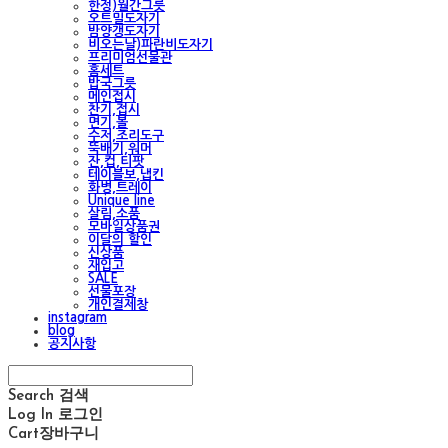
한정)월간그릇
오트밀도자기
밤양갱도자기
비오는날)파란비도자기
프리미엄선물관
홈세트
밥국그릇
메인접시
찬기,접시
면기,볼
수저,조리도구
뚝배기,워머
잔,컵,티팟
테이블보,냅킨
화병,트레이
Unique line
살림,소품
모바일상품권
이달의 할인
신상품
재입고
SALE
선물포장
개인결제창
instagram
blog
공지사항
Search
검색
Log In
로그인
Cart
장바구니