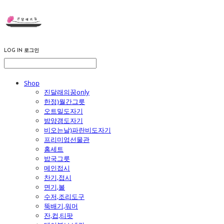
LOG IN
로그인
Shop
진달래의꿈only
한정)월간그릇
오트밀도자기
밤양갱도자기
비오는날)파란비도자기
프리미엄선물관
홈세트
밥국그릇
메인접시
찬기,접시
면기,볼
수저,조리도구
뚝배기,워머
잔,컵,티팟