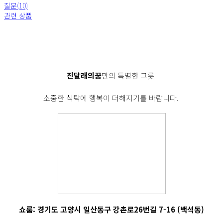
질문(10)
관련 상품
진달래의꿈
만의 특별한 그릇
소중한 식탁에 행복이 더해지기를 바랍니다.
쇼룸: 경기도 고양시 일산동구 강촌로26번길 7-16 (백석동)