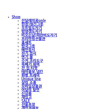
Shop
진달래의꿈only
한정)월간그릇
오트밀도자기
밤양갱도자기
비오는날)파란비도자기
프리미엄선물관
홈세트
밥국그릇
메인접시
찬기,접시
면기,볼
수저,조리도구
뚝배기,워머
잔,컵,티팟
테이블보,냅킨
화병,트레이
Unique line
살림,소품
모바일상품권
이달의 할인
신상품
재입고
SALE
선물포장
개인결제창