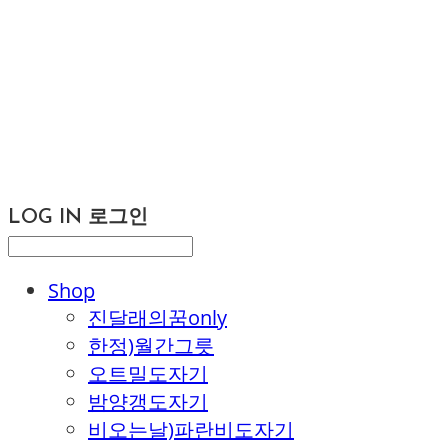
LOG IN
로그인
Shop
진달래의꿈only
한정)월간그릇
오트밀도자기
밤양갱도자기
비오는날)파란비도자기