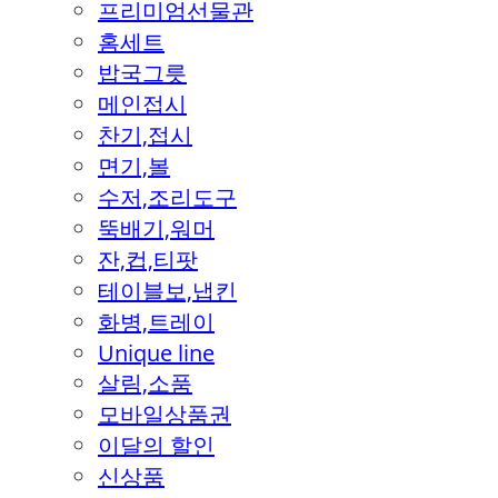
프리미엄선물관
홈세트
밥국그릇
메인접시
찬기,접시
면기,볼
수저,조리도구
뚝배기,워머
잔,컵,티팟
테이블보,냅킨
화병,트레이
Unique line
살림,소품
모바일상품권
이달의 할인
신상품