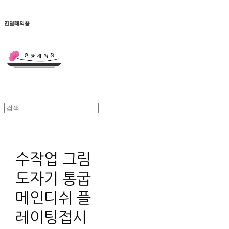
진달래의꿈
수작업 그림
도자기 통굽
메인디쉬 플
레이팅접시