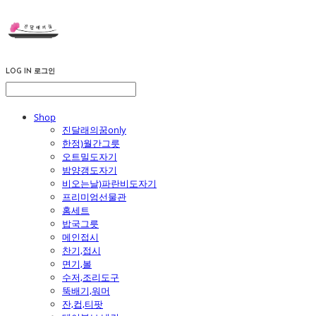
LOG IN
로그인
Shop
진달래의꿈only
한정)월간그릇
오트밀도자기
밤양갱도자기
비오는날)파란비도자기
프리미엄선물관
홈세트
밥국그릇
메인접시
찬기,접시
면기,볼
수저,조리도구
뚝배기,워머
잔,컵,티팟