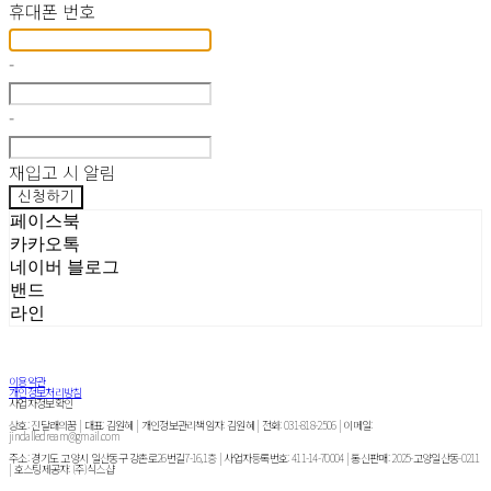
휴대폰 번호
-
-
재입고 시 알림
신청하기
페이스북
카카오톡
네이버 블로그
밴드
라인
이용약관
개인정보처리방침
사업자정보확인
상호: 진달래의꿈 | 대표: 김원혜 | 개인정보관리책임자: 김원혜 | 전화: 031-818-2506 | 이메일:
jindalledream@gmail.com
주소: 경기도 고양시 일산동구 강촌로26번길7-16,1층 | 사업자등록번호:
411-14-70004
| 통신판매:
2025-고양일산동-0211
| 호스팅제공자: (주)식스샵