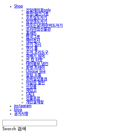
Shop
진달래의꿈only
한정)월간그릇
오트밀도자기
밤양갱도자기
비오는날)파란비도자기
프리미엄선물관
홈세트
밥국그릇
메인접시
찬기,접시
면기,볼
수저,조리도구
뚝배기,워머
잔,컵,티팟
테이블보,냅킨
화병,트레이
Unique line
살림,소품
모바일상품권
이달의 할인
신상품
재입고
SALE
선물포장
개인결제창
instagram
blog
공지사항
Search
검색