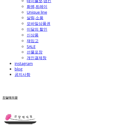
테이블보,냅킨
화병,트레이
Unique line
살림,소품
모바일상품권
이달의 할인
신상품
재입고
SALE
선물포장
개인결제창
instagram
blog
공지사항
진달래의꿈