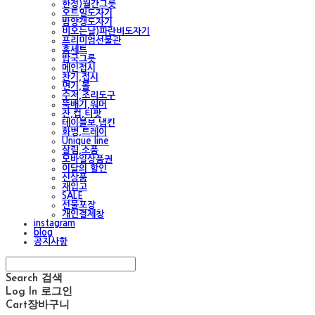
한정)월간그릇
오트밀도자기
밤양갱도자기
비오는날)파란비도자기
프리미엄선물관
홈세트
밥국그릇
메인접시
찬기,접시
면기,볼
수저,조리도구
뚝배기,워머
잔,컵,티팟
테이블보,냅킨
화병,트레이
Unique line
살림,소품
모바일상품권
이달의 할인
신상품
재입고
SALE
선물포장
개인결제창
instagram
blog
공지사항
Search
검색
Log In
로그인
Cart
장바구니