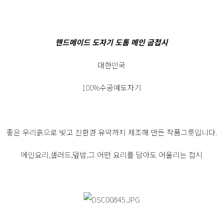
핸드메이드 도자기 도톰 메인 굽접시
대한민국
100%수공예도자기
좋은 우리흙으로 빚고 친환경 유약까지 제조해 만든 작품그릇입니다.
메인요리,샐러드,덮밥,그 어떤 요리를 담아도 어울리는 접시