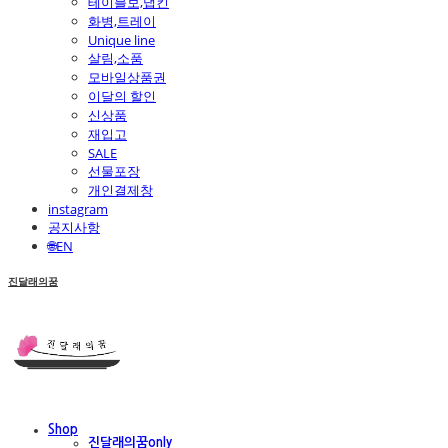
테이블보,냅킨
화병,트레이
Unique line
살림,소품
모바일상품권
이달의 할인
신상품
재입고
SALE
선물포장
개인결제창
instagram
공지사항
🌐EN
진달래의꿈
Shop
진달래의꿈only