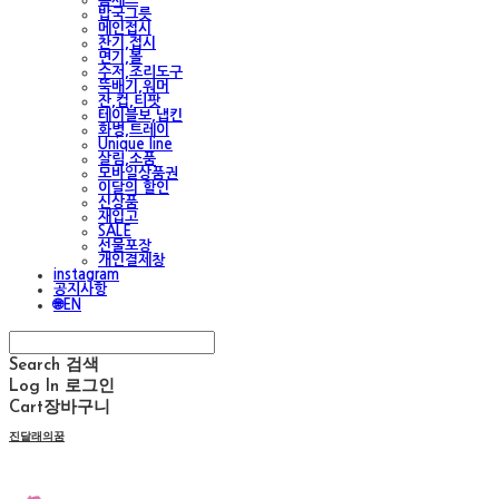
밥국그릇
메인접시
찬기,접시
면기,볼
수저,조리도구
뚝배기,워머
잔,컵,티팟
테이블보,냅킨
화병,트레이
Unique line
살림,소품
모바일상품권
이달의 할인
신상품
재입고
SALE
선물포장
개인결제창
instagram
공지사항
🌐EN
Search
검색
Log In
로그인
Cart
장바구니
진달래의꿈