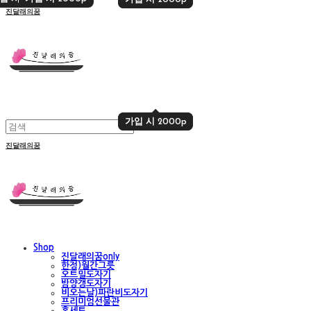
진달래의꿈
가입 시 2000p
가입 시 2000p
진달래의꿈
Shop
진달래의꿈only
한정)월간그릇
오트밀도자기
밤양갱도자기
비오는날)파란비도자기
프리미엄선물관
홈세트