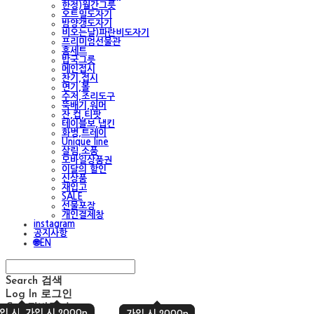
한정)월간그릇
오트밀도자기
밤양갱도자기
비오는날)파란비도자기
프리미엄선물관
홈세트
밥국그릇
메인접시
찬기,접시
면기,볼
수저,조리도구
뚝배기,워머
잔,컵,티팟
테이블보,냅킨
화병,트레이
Unique line
살림,소품
모바일상품권
이달의 할인
신상품
재입고
SALE
선물포장
개인결제창
instagram
공지사항
🌐EN
Search
검색
Log In
로그인
Cart
장바구니
입 시 2000p
가입 시 2000p
가입 시 2000p
가입 시 2000p