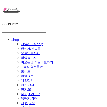
LOG IN
로그인
Shop
진달래의꿈only
한정)월간그릇
오트밀도자기
밤양갱도자기
비오는날)파란비도자기
프리미엄선물관
홈세트
밥국그릇
메인접시
찬기,접시
면기,볼
수저,조리도구
뚝배기,워머
잔,컵,티팟