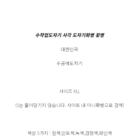
수작업도자기 사각 도자기화병 꽃병
대한민국
수공예도자기
사이즈 M,L
(S는 물이담기지 않습니다. 사이트 내 미니화병으로 검색)
색상 5가지 : 흰색,민트색,녹색,검정색,와인색