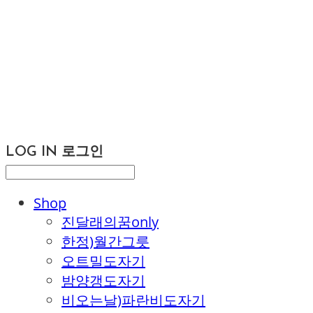
LOG IN
로그인
Shop
진달래의꿈only
한정)월간그릇
오트밀도자기
밤양갱도자기
비오는날)파란비도자기