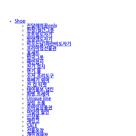
Shop
진달래의꿈only
한정)월간그릇
오트밀도자기
밤양갱도자기
비오는날)파란비도자기
프리미엄선물관
홈세트
밥국그릇
메인접시
찬기,접시
면기,볼
수저,조리도구
뚝배기,워머
잔,컵,티팟
테이블보,냅킨
화병,트레이
Unique line
살림,소품
모바일상품권
이달의 할인
신상품
재입고
SALE
선물포장
개인결제창