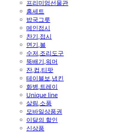
프리미엄선물관
홈세트
밥국그릇
메인접시
찬기,접시
면기,볼
수저,조리도구
뚝배기,워머
잔,컵,티팟
테이블보,냅킨
화병,트레이
Unique line
살림,소품
모바일상품권
이달의 할인
신상품