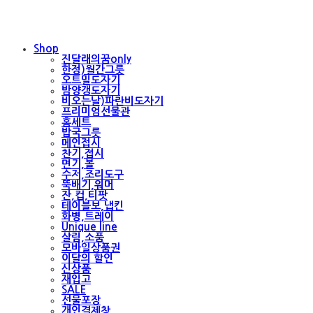
Shop
진달래의꿈only
한정)월간그릇
오트밀도자기
밤양갱도자기
비오는날)파란비도자기
프리미엄선물관
홈세트
밥국그릇
메인접시
찬기,접시
면기,볼
수저,조리도구
뚝배기,워머
잔,컵,티팟
테이블보,냅킨
화병,트레이
Unique line
살림,소품
모바일상품권
이달의 할인
신상품
재입고
SALE
선물포장
개인결제창