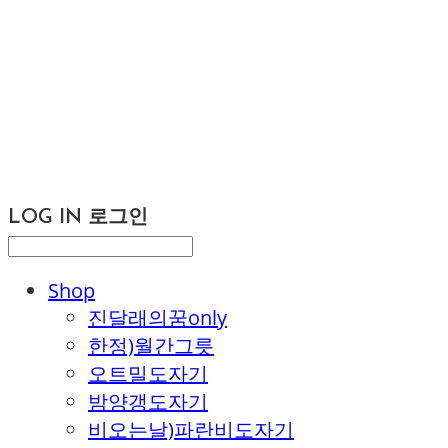
LOG IN
로그인
Shop
진달래의꿈only
한정)월간그릇
오트밀도자기
밤양갱도자기
비오는날)파란비도자기