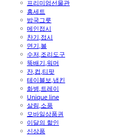
프리미엄선물관
홈세트
밥국그릇
메인접시
찬기,접시
면기,볼
수저,조리도구
뚝배기,워머
잔,컵,티팟
테이블보,냅킨
화병,트레이
Unique line
살림,소품
모바일상품권
이달의 할인
신상품