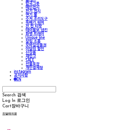
밥국그릇
메인접시
찬기,접시
면기,볼
수저,조리도구
뚝배기,워머
잔,컵,티팟
테이블보,냅킨
화병,트레이
Unique line
살림,소품
모바일상품권
이달의 할인
신상품
재입고
SALE
선물포장
개인결제창
instagram
공지사항
🌐EN
Search
검색
Log In
로그인
Cart
장바구니
진달래의꿈