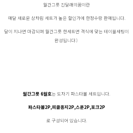
월간그릇 진달래의꿈이란
매달 새로운 상차림 세트가 높은 할인가에 한정수량 판매됩니다.
달이 지나면 마감되며 월간그릇 한세트면 격식에 맞는 테이블세팅이
완성됩니다:)
월간그릇 6월호
는 도자기 파스타볼 세트입니다.
파스타볼2P,피클종지2P,스푼2P,포크2P
로 구성되어 있습니다.