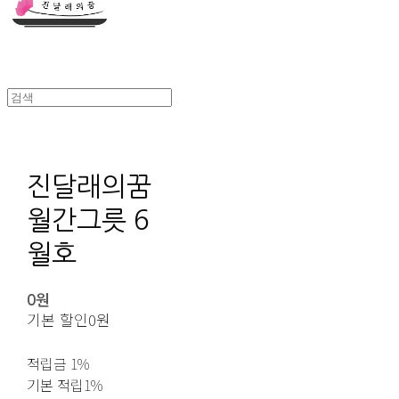
진달래의꿈
월간그릇 6
월호
0원
기본 할인
0원
적립금
1%
기본 적립
1%