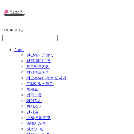
LOG IN
로그인
Shop
진달래의꿈only
한정)월간그릇
오트밀도자기
밤양갱도자기
비오는날)파란비도자기
프리미엄선물관
홈세트
밥국그릇
메인접시
찬기,접시
면기,볼
수저,조리도구
뚝배기,워머
잔,컵,티팟