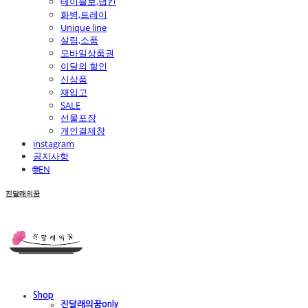
테이블보,냅킨
화병,트레이
Unique line
살림,소품
모바일상품권
이달의 할인
신상품
재입고
SALE
선물포장
개인결제창
instagram
공지사항
🌐EN
진달래의꿈
Shop
진달래의꿈only