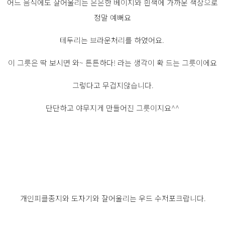
어느 음식에도 잘어울리는 은은한 베이지와 흰색에 가까운 색상으로
정말 예뻐요
테두리는 브라운처리를 하였어요.
이 그릇은 딱 보시면 와~ 튼튼하다! 라는 생각이 확 드는 그릇이에요
그렇다고 무겁지않습니다.
단단하고 야무지게 만들어진 그릇이지요^^
개인피클종지와 도자기와 잘어울리는 우드 수저포크랍니다.