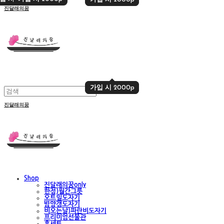
진달래의꿈
가입 시 2000p
가입 시 2000p
진달래의꿈
Shop
진달래의꿈only
한정)월간그릇
오트밀도자기
밤양갱도자기
비오는날)파란비도자기
프리미엄선물관
홈세트