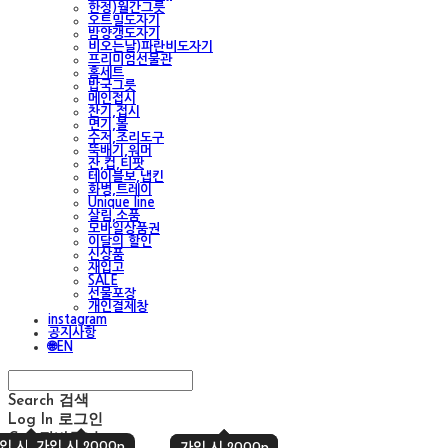
한정)월간그릇
오트밀도자기
밤양갱도자기
비오는날)파란비도자기
프리미엄선물관
홈세트
밥국그릇
메인접시
찬기,접시
면기,볼
수저,조리도구
뚝배기,워머
잔,컵,티팟
테이블보,냅킨
화병,트레이
Unique line
살림,소품
모바일상품권
이달의 할인
신상품
재입고
SALE
선물포장
개인결제창
instagram
공지사항
🌐EN
Search
검색
Log In
로그인
Cart
장바구니
입 시 2000p
가입 시 2000p
가입 시 2000p
가입 시 2000p