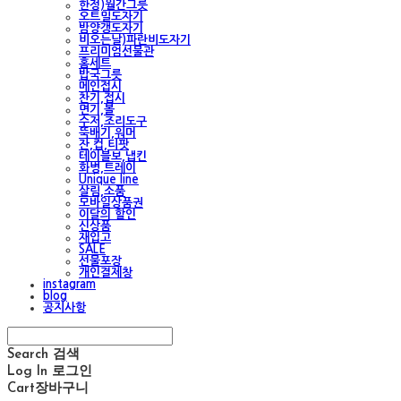
한정)월간그릇
오트밀도자기
밤양갱도자기
비오는날)파란비도자기
프리미엄선물관
홈세트
밥국그릇
메인접시
찬기,접시
면기,볼
수저,조리도구
뚝배기,워머
잔,컵,티팟
테이블보,냅킨
화병,트레이
Unique line
살림,소품
모바일상품권
이달의 할인
신상품
재입고
SALE
선물포장
개인결제창
instagram
blog
공지사항
Search
검색
Log In
로그인
Cart
장바구니