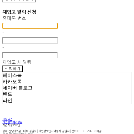
재입고 알림 신청
휴대폰 번호
-
-
재입고 시 알림
신청하기
페이스북
카카오톡
네이버 블로그
밴드
라인
이용약관
개인정보처리방침
사업자정보확인
상호: 진달래의꿈 | 대표: 김원혜 | 개인정보관리책임자: 김원혜 | 전화: 031-818-2506 | 이메일:
jindalledream@gmail.com