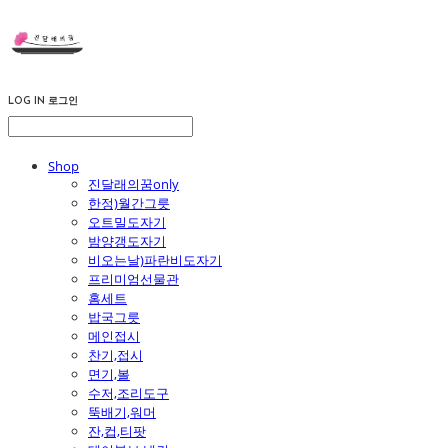
LOG IN
로그인
Shop
진달래의꿈only
한정)월간그릇
오트밀도자기
밤양갱도자기
비오는날)파란비도자기
프리미엄선물관
홈세트
밥국그릇
메인접시
찬기,접시
면기,볼
수저,조리도구
뚝배기,워머
잔,컵,티팟