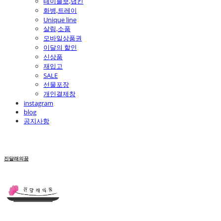
테이블보,냅킨
화병,트레이
Unique line
살림,소품
모바일상품권
이달의 할인
신상품
재입고
SALE
선물포장
개인결제창
instagram
blog
공지사항
진달래의꿈