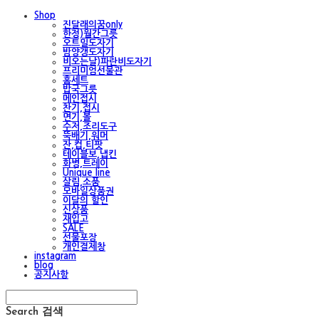
Shop
진달래의꿈only
한정)월간그릇
오트밀도자기
밤양갱도자기
비오는날)파란비도자기
프리미엄선물관
홈세트
밥국그릇
메인접시
찬기,접시
면기,볼
수저,조리도구
뚝배기,워머
잔,컵,티팟
테이블보,냅킨
화병,트레이
Unique line
살림,소품
모바일상품권
이달의 할인
신상품
재입고
SALE
선물포장
개인결제창
instagram
blog
공지사항
Search
검색