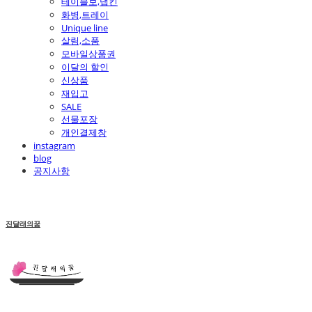
테이블보,냅킨
화병,트레이
Unique line
살림,소품
모바일상품권
이달의 할인
신상품
재입고
SALE
선물포장
개인결제창
instagram
blog
공지사항
진달래의꿈