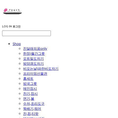
LOG IN
로그인
Shop
진달래의꿈only
한정)월간그릇
오트밀도자기
밤양갱도자기
비오는날)파란비도자기
프리미엄선물관
홈세트
밥국그릇
메인접시
찬기,접시
면기,볼
수저,조리도구
뚝배기,워머
잔,컵,티팟