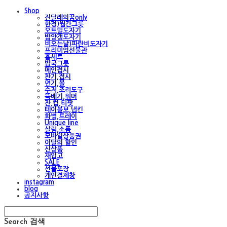
Shop
진달래의꿈only
한정)월간그릇
오트밀도자기
밤양갱도자기
비오는날)파란비도자기
프리미엄선물관
홈세트
밥국그릇
메인접시
찬기,접시
면기,볼
수저,조리도구
뚝배기,워머
잔,컵,티팟
테이블보,냅킨
화병,트레이
Unique line
살림,소품
모바일상품권
이달의 할인
신상품
재입고
SALE
선물포장
개인결제창
instagram
blog
공지사항
Search
검색