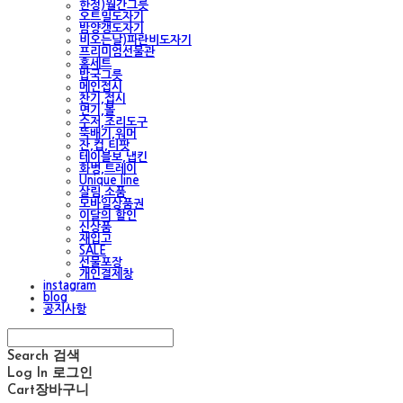
한정)월간그릇
오트밀도자기
밤양갱도자기
비오는날)파란비도자기
프리미엄선물관
홈세트
밥국그릇
메인접시
찬기,접시
면기,볼
수저,조리도구
뚝배기,워머
잔,컵,티팟
테이블보,냅킨
화병,트레이
Unique line
살림,소품
모바일상품권
이달의 할인
신상품
재입고
SALE
선물포장
개인결제창
instagram
blog
공지사항
Search
검색
Log In
로그인
Cart
장바구니