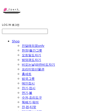
LOG IN
로그인
Shop
진달래의꿈only
한정)월간그릇
오트밀도자기
밤양갱도자기
비오는날)파란비도자기
프리미엄선물관
홈세트
밥국그릇
메인접시
찬기,접시
면기,볼
수저,조리도구
뚝배기,워머
잔,컵,티팟