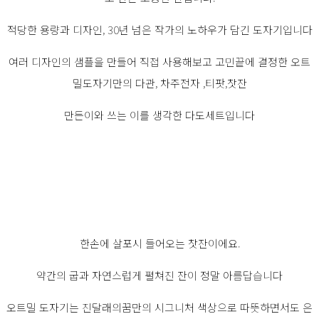
적당한 용량과 디자인, 30년 넘은 작가의 노하우가 담긴 도자기입니다
여러 디자인의 샘플을 만들어 직접 사용해보고 고민끝에 결정한 오트
밀도자기만의 다관, 차주전자 ,티팟,찻잔
만든이와 쓰는 이를 생각한 다도세트입니다
한손에 살포시 들어오는 찻잔이에요.
약간의 굽과 자연스럽게 펼쳐진 잔이 정말 아름답습니다
오트밀 도자기는 진달래의꿈만의 시그니처 색상으로 따뜻하면서도 은