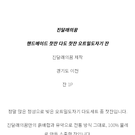
진달래의꿈
핸드메이드 찻잔 다도 찻잔 오트밀도자기 잔
진달래의꿈 제작
경기도 이천
잔 1P
정말 많은 정성으로 빚은 오트밀도자기 다도세트 중 찻잔입니다.
진달래의꿈만의 흙배합과 유약으로 전통 방식 그대로, 100% 물레
로 만든 소중한 잔입니다.