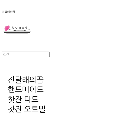
진달래의꿈
진달래의꿈
핸드메이드
찻잔 다도
찻잔 오트밀