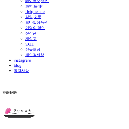
테이블보,냅킨
화병,트레이
Unique line
살림,소품
모바일상품권
이달의 할인
신상품
재입고
SALE
선물포장
개인결제창
instagram
blog
공지사항
진달래의꿈