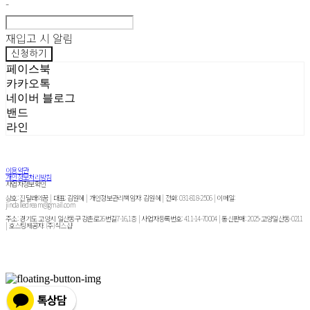
-
재입고 시 알림
신청하기
페이스북
카카오톡
네이버 블로그
밴드
라인
이용약관
개인정보처리방침
사업자정보확인
상호: 진달래의꿈 | 대표: 김원혜 | 개인정보관리책임자: 김원혜 | 전화: 031-818-2506 | 이메일:
jindalledream@gmail.com
주소: 경기도 고양시 일산동구 강촌로26번길7-16,1층 | 사업자등록번호:
411-14-70004
| 통신판매:
2025-고양일산동-0211
| 호스팅제공자: (주)식스샵