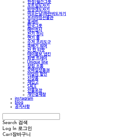
한정)월간그릇
오트밀도자기
밤양갱도자기
비오는날)파란비도자기
프리미엄선물관
홈세트
밥국그릇
메인접시
찬기,접시
면기,볼
수저,조리도구
뚝배기,워머
잔,컵,티팟
테이블보,냅킨
화병,트레이
Unique line
살림,소품
모바일상품권
이달의 할인
신상품
재입고
SALE
선물포장
개인결제창
instagram
blog
공지사항
Search
검색
Log In
로그인
Cart
장바구니