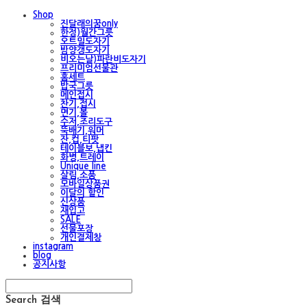
Shop
진달래의꿈only
한정)월간그릇
오트밀도자기
밤양갱도자기
비오는날)파란비도자기
프리미엄선물관
홈세트
밥국그릇
메인접시
찬기,접시
면기,볼
수저,조리도구
뚝배기,워머
잔,컵,티팟
테이블보,냅킨
화병,트레이
Unique line
살림,소품
모바일상품권
이달의 할인
신상품
재입고
SALE
선물포장
개인결제창
instagram
blog
공지사항
Search
검색