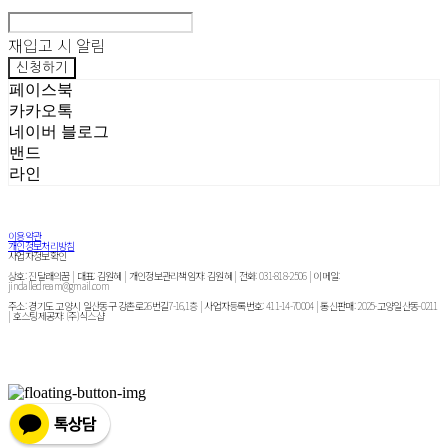
재입고 시 알림
신청하기
페이스북
카카오톡
네이버 블로그
밴드
라인
이용약관
개인정보처리방침
사업자정보확인
상호: 진달래의꿈 | 대표: 김원혜 | 개인정보관리책임자: 김원혜 | 전화: 031-818-2506 | 이메일:
jindalledream@gmail.com
주소: 경기도 고양시 일산동구 강촌로26번길7-16,1층 | 사업자등록번호:
411-14-70004
| 통신판매:
2025-고양일산동-0211
| 호스팅제공자: (주)식스샵