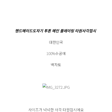
핸드메이드도자기 투톤 메인 플레이팅 타원사각접시
대한민국
100%수공예
백자토
사이즈가 넉넉한 사각 타원접시에요