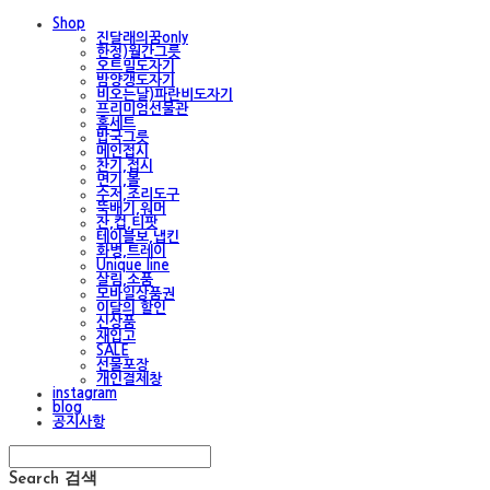
Shop
진달래의꿈only
한정)월간그릇
오트밀도자기
밤양갱도자기
비오는날)파란비도자기
프리미엄선물관
홈세트
밥국그릇
메인접시
찬기,접시
면기,볼
수저,조리도구
뚝배기,워머
잔,컵,티팟
테이블보,냅킨
화병,트레이
Unique line
살림,소품
모바일상품권
이달의 할인
신상품
재입고
SALE
선물포장
개인결제창
instagram
blog
공지사항
Search
검색