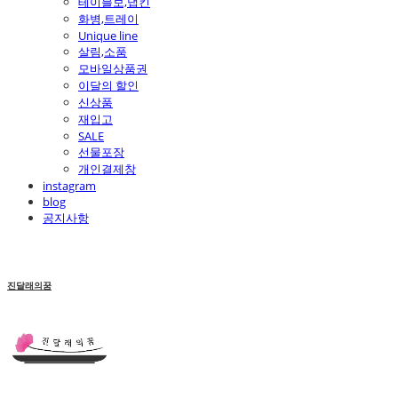
테이블보,냅킨
화병,트레이
Unique line
살림,소품
모바일상품권
이달의 할인
신상품
재입고
SALE
선물포장
개인결제창
instagram
blog
공지사항
진달래의꿈