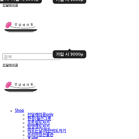
진달래의꿈
가입 시 2000p
가입 시 2000p
진달래의꿈
Shop
진달래의꿈only
한정)월간그릇
오트밀도자기
밤양갱도자기
비오는날)파란비도자기
프리미엄선물관
홈세트