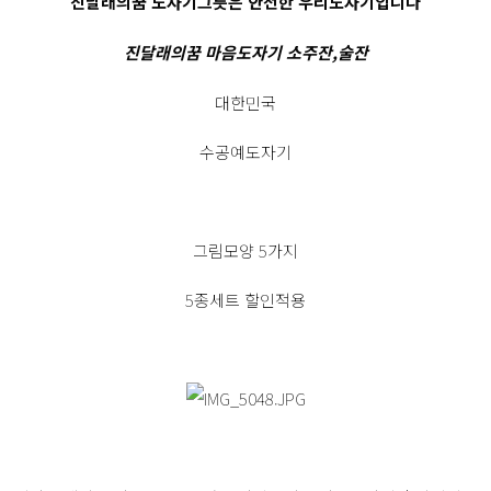
진달래의꿈 도자기그릇은 안전한 우리도자기입니다
진달래의꿈 마음도자기 소주잔,술잔
대한민국
수공예도자기
그림모양 5가지
5종세트 할인적용