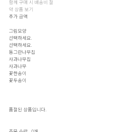
함께 구매 시 배송비 절
약 상품 보기
추가 금액
그림모양
선택하세요.
선택하세요.
동그란나무집
사과나무집
사과나무
꽃한송이
꽃두송이
품절된 상품입니다.
주문 수량
0개