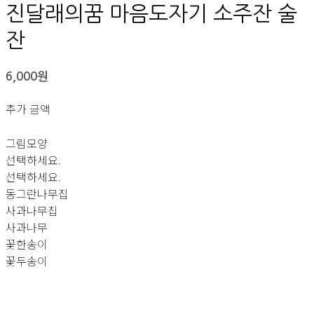
진달래의꿈 마음도자기 소주잔 술
잔
6,000원
추가 금액
그림모양
선택하세요.
선택하세요.
동그란나무집
사과나무집
사과나무
꽃한송이
꽃두송이