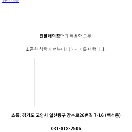
관련 상품
진달래의꿈
만의 특별한 그릇
소중한 식탁에 행복이 더해지기를 바랍니다.
쇼룸: 경기도 고양시 일산동구 강촌로26번길 7-16 (백석동)
031-818-2506