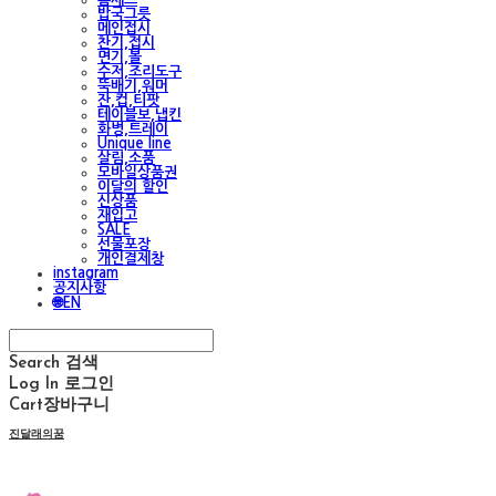
밥국그릇
메인접시
찬기,접시
면기,볼
수저,조리도구
뚝배기,워머
잔,컵,티팟
테이블보,냅킨
화병,트레이
Unique line
살림,소품
모바일상품권
이달의 할인
신상품
재입고
SALE
선물포장
개인결제창
instagram
공지사항
🌐EN
Search
검색
Log In
로그인
Cart
장바구니
진달래의꿈