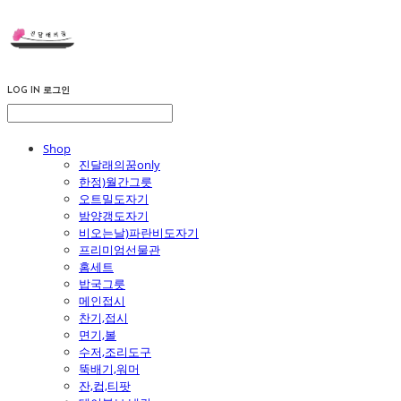
LOG IN
로그인
Shop
진달래의꿈only
한정)월간그릇
오트밀도자기
밤양갱도자기
비오는날)파란비도자기
프리미엄선물관
홈세트
밥국그릇
메인접시
찬기,접시
면기,볼
수저,조리도구
뚝배기,워머
잔,컵,티팟