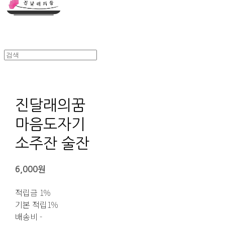
진달래의꿈
마음도자기
소주잔 술잔
6,000원
적립금
1%
기본 적립
1%
배송비
-