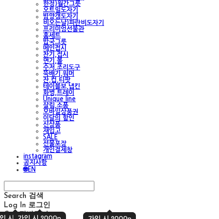
한정)월간그릇
오트밀도자기
밤양갱도자기
비오는날)파란비도자기
프리미엄선물관
홈세트
밥국그릇
메인접시
찬기,접시
면기,볼
수저,조리도구
뚝배기,워머
잔,컵,티팟
테이블보,냅킨
화병,트레이
Unique line
살림,소품
모바일상품권
이달의 할인
신상품
재입고
SALE
선물포장
개인결제창
instagram
공지사항
🌐EN
Search
검색
Log In
로그인
Cart
장바구니
입 시 2000p
가입 시 2000p
가입 시 2000p
가입 시 2000p