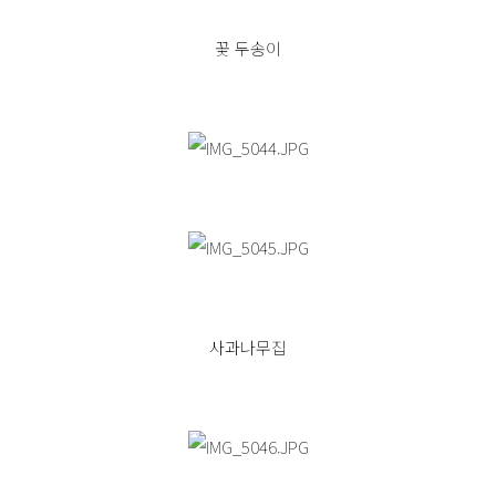
꽃 두송이
사과나무집