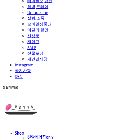
테이블보,냅킨
화병,트레이
Unique line
살림,소품
모바일상품권
이달의 할인
신상품
재입고
SALE
선물포장
개인결제창
instagram
공지사항
🌐EN
진달래의꿈
Shop
진달래의꿈only