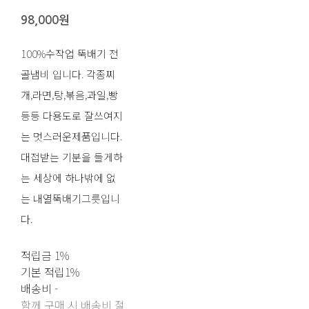
98,000원
100%수작업 뚝배기 전
골냄비 입니다. 각종찌
개,라면,탕,볶음,과일,빵
등등 다용도로 잘쓰여지
는 멋스러운제품입니다.
대접받는 기분을 들게하
는 세상에 하나밖에 없
는 내열뚝배기그릇입니
다.
적립금
1%
기본 적립
1%
배송비
-
함께 구매 시 배송비 절