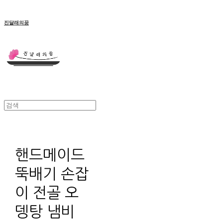
진달래의꿈
핸드메이드
뚝배기 손잡
이 전골 오
뎅탕 냄비