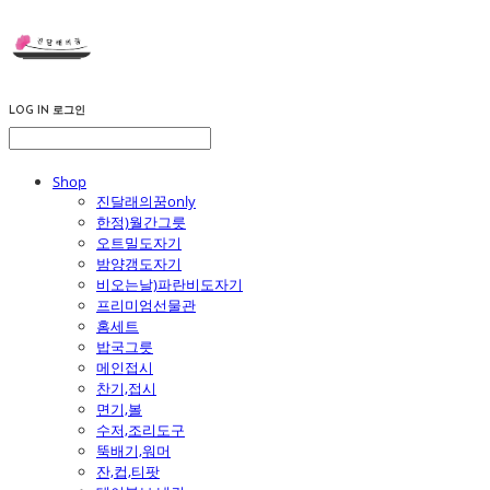
LOG IN
로그인
Shop
진달래의꿈only
한정)월간그릇
오트밀도자기
밤양갱도자기
비오는날)파란비도자기
프리미엄선물관
홈세트
밥국그릇
메인접시
찬기,접시
면기,볼
수저,조리도구
뚝배기,워머
잔,컵,티팟