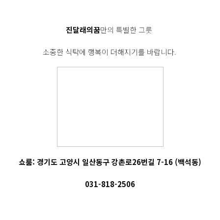
진달래의꿈
만의 특별한 그릇
소중한 식탁에 행복이 더해지기를 바랍니다.
쇼룸: 경기도 고양시 일산동구 강촌로26번길 7-16 (백석동)
031-818-2506