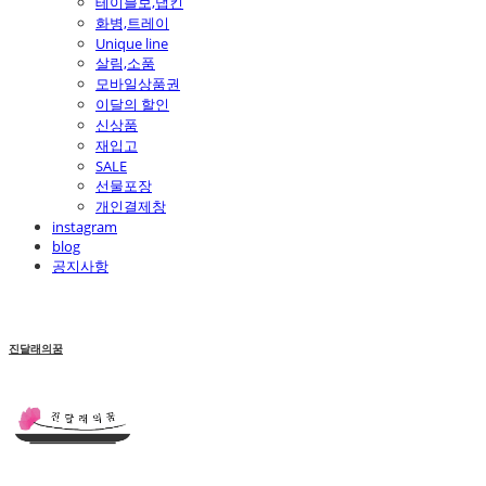
테이블보,냅킨
화병,트레이
Unique line
살림,소품
모바일상품권
이달의 할인
신상품
재입고
SALE
선물포장
개인결제창
instagram
blog
공지사항
진달래의꿈