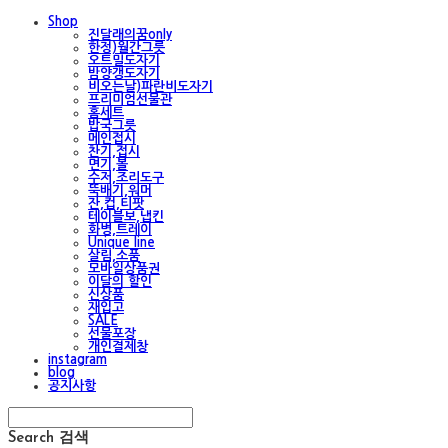
Shop
진달래의꿈only
한정)월간그릇
오트밀도자기
밤양갱도자기
비오는날)파란비도자기
프리미엄선물관
홈세트
밥국그릇
메인접시
찬기,접시
면기,볼
수저,조리도구
뚝배기,워머
잔,컵,티팟
테이블보,냅킨
화병,트레이
Unique line
살림,소품
모바일상품권
이달의 할인
신상품
재입고
SALE
선물포장
개인결제창
instagram
blog
공지사항
Search
검색