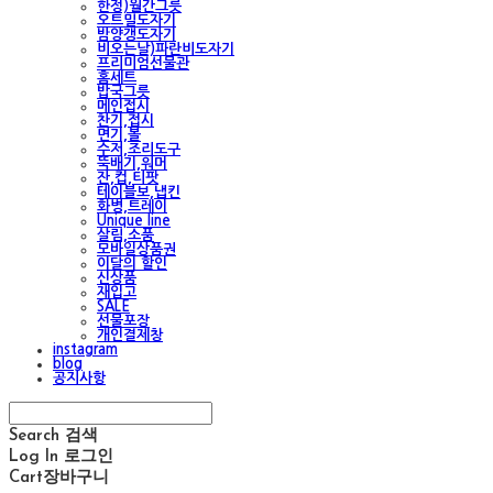
한정)월간그릇
오트밀도자기
밤양갱도자기
비오는날)파란비도자기
프리미엄선물관
홈세트
밥국그릇
메인접시
찬기,접시
면기,볼
수저,조리도구
뚝배기,워머
잔,컵,티팟
테이블보,냅킨
화병,트레이
Unique line
살림,소품
모바일상품권
이달의 할인
신상품
재입고
SALE
선물포장
개인결제창
instagram
blog
공지사항
Search
검색
Log In
로그인
Cart
장바구니