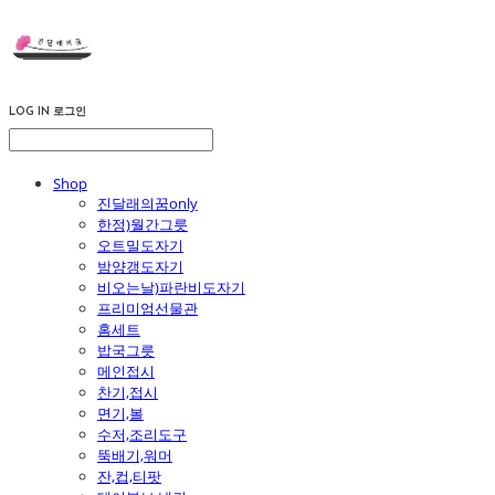
LOG IN
로그인
Shop
진달래의꿈only
한정)월간그릇
오트밀도자기
밤양갱도자기
비오는날)파란비도자기
프리미엄선물관
홈세트
밥국그릇
메인접시
찬기,접시
면기,볼
수저,조리도구
뚝배기,워머
잔,컵,티팟