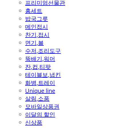
프리미엄선물관
홈세트
밥국그릇
메인접시
찬기,접시
면기,볼
수저,조리도구
뚝배기,워머
잔,컵,티팟
테이블보,냅킨
화병,트레이
Unique line
살림,소품
모바일상품권
이달의 할인
신상품