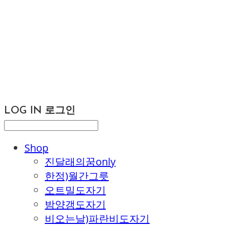
LOG IN
로그인
Shop
진달래의꿈only
한정)월간그릇
오트밀도자기
밤양갱도자기
비오는날)파란비도자기