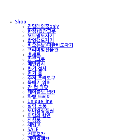
Shop
진달래의꿈only
한정)월간그릇
오트밀도자기
밤양갱도자기
비오는날)파란비도자기
프리미엄선물관
홈세트
밥국그릇
메인접시
찬기,접시
면기,볼
수저,조리도구
뚝배기,워머
잔,컵,티팟
테이블보,냅킨
화병,트레이
Unique line
살림,소품
모바일상품권
이달의 할인
신상품
재입고
SALE
선물포장
개인결제창