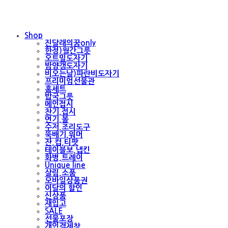
Shop
진달래의꿈only
한정)월간그릇
오트밀도자기
밤양갱도자기
비오는날)파란비도자기
프리미엄선물관
홈세트
밥국그릇
메인접시
찬기,접시
면기,볼
수저,조리도구
뚝배기,워머
잔,컵,티팟
테이블보,냅킨
화병,트레이
Unique line
살림,소품
모바일상품권
이달의 할인
신상품
재입고
SALE
선물포장
개인결제창