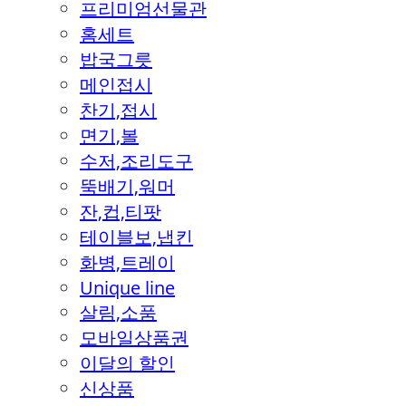
프리미엄선물관
홈세트
밥국그릇
메인접시
찬기,접시
면기,볼
수저,조리도구
뚝배기,워머
잔,컵,티팟
테이블보,냅킨
화병,트레이
Unique line
살림,소품
모바일상품권
이달의 할인
신상품