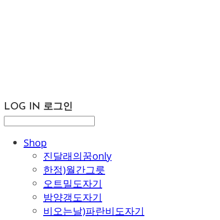
LOG IN
로그인
Shop
진달래의꿈only
한정)월간그릇
오트밀도자기
밤양갱도자기
비오는날)파란비도자기