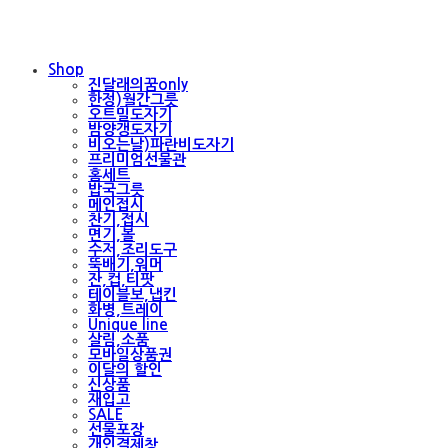
Shop
진달래의꿈only
한정)월간그릇
오트밀도자기
밤양갱도자기
비오는날)파란비도자기
프리미엄선물관
홈세트
밥국그릇
메인접시
찬기,접시
면기,볼
수저,조리도구
뚝배기,워머
잔,컵,티팟
테이블보,냅킨
화병,트레이
Unique line
살림,소품
모바일상품권
이달의 할인
신상품
재입고
SALE
선물포장
개인결제창