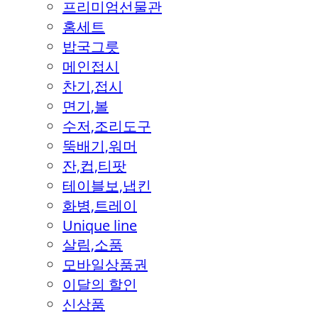
프리미엄선물관
홈세트
밥국그릇
메인접시
찬기,접시
면기,볼
수저,조리도구
뚝배기,워머
잔,컵,티팟
테이블보,냅킨
화병,트레이
Unique line
살림,소품
모바일상품권
이달의 할인
신상품