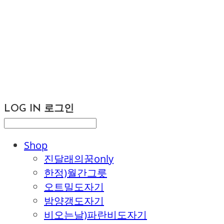
LOG IN
로그인
Shop
진달래의꿈only
한정)월간그릇
오트밀도자기
밤양갱도자기
비오는날)파란비도자기