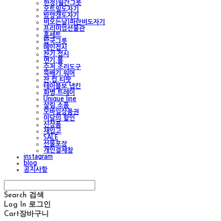
한정)월간그릇
오트밀도자기
밤양갱도자기
비오는날)파란비도자기
프리미엄선물관
홈세트
밥국그릇
메인접시
찬기,접시
면기,볼
수저,조리도구
뚝배기,워머
잔,컵,티팟
테이블보,냅킨
화병,트레이
Unique line
살림,소품
모바일상품권
이달의 할인
신상품
재입고
SALE
선물포장
개인결제창
instagram
blog
공지사항
Search
검색
Log In
로그인
Cart
장바구니