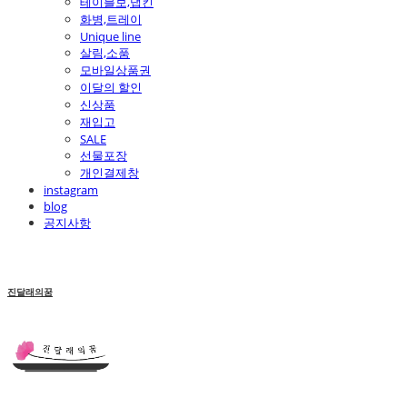
테이블보,냅킨
화병,트레이
Unique line
살림,소품
모바일상품권
이달의 할인
신상품
재입고
SALE
선물포장
개인결제창
instagram
blog
공지사항
진달래의꿈