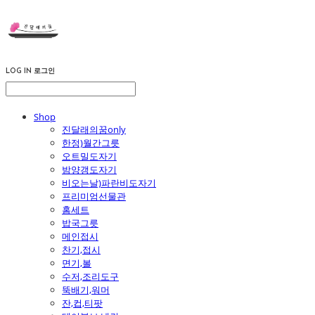
LOG IN
로그인
Shop
진달래의꿈only
한정)월간그릇
오트밀도자기
밤양갱도자기
비오는날)파란비도자기
프리미엄선물관
홈세트
밥국그릇
메인접시
찬기,접시
면기,볼
수저,조리도구
뚝배기,워머
잔,컵,티팟