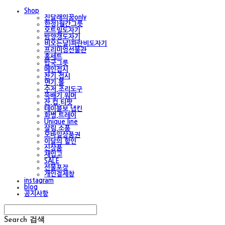
Shop
진달래의꿈only
한정)월간그릇
오트밀도자기
밤양갱도자기
비오는날)파란비도자기
프리미엄선물관
홈세트
밥국그릇
메인접시
찬기,접시
면기,볼
수저,조리도구
뚝배기,워머
잔,컵,티팟
테이블보,냅킨
화병,트레이
Unique line
살림,소품
모바일상품권
이달의 할인
신상품
재입고
SALE
선물포장
개인결제창
instagram
blog
공지사항
Search
검색