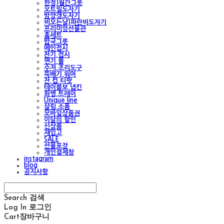
한정)월간그릇
오트밀도자기
밤양갱도자기
비오는날)파란비도자기
프리미엄선물관
홈세트
밥국그릇
메인접시
찬기,접시
면기,볼
수저,조리도구
뚝배기,워머
잔,컵,티팟
테이블보,냅킨
화병,트레이
Unique line
살림,소품
모바일상품권
이달의 할인
신상품
재입고
SALE
선물포장
개인결제창
instagram
blog
공지사항
Search
검색
Log In
로그인
Cart
장바구니