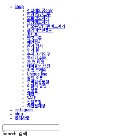
Shop
진달래의꿈only
한정)월간그릇
오트밀도자기
밤양갱도자기
비오는날)파란비도자기
프리미엄선물관
홈세트
밥국그릇
메인접시
찬기,접시
면기,볼
수저,조리도구
뚝배기,워머
잔,컵,티팟
테이블보,냅킨
화병,트레이
Unique line
살림,소품
모바일상품권
이달의 할인
신상품
재입고
SALE
선물포장
개인결제창
instagram
blog
공지사항
Search
검색