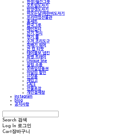
한정)월간그릇
오트밀도자기
밤양갱도자기
비오는날)파란비도자기
프리미엄선물관
홈세트
밥국그릇
메인접시
찬기,접시
면기,볼
수저,조리도구
뚝배기,워머
잔,컵,티팟
테이블보,냅킨
화병,트레이
Unique line
살림,소품
모바일상품권
이달의 할인
신상품
재입고
SALE
선물포장
개인결제창
instagram
blog
공지사항
Search
검색
Log In
로그인
Cart
장바구니