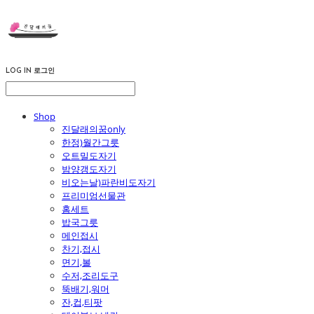
LOG IN
로그인
Shop
진달래의꿈only
한정)월간그릇
오트밀도자기
밤양갱도자기
비오는날)파란비도자기
프리미엄선물관
홈세트
밥국그릇
메인접시
찬기,접시
면기,볼
수저,조리도구
뚝배기,워머
잔,컵,티팟