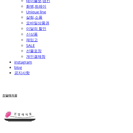
테이블보,냅킨
화병,트레이
Unique line
살림,소품
모바일상품권
이달의 할인
신상품
재입고
SALE
선물포장
개인결제창
instagram
blog
공지사항
진달래의꿈