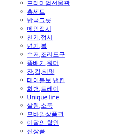
프리미엄선물관
홈세트
밥국그릇
메인접시
찬기,접시
면기,볼
수저,조리도구
뚝배기,워머
잔,컵,티팟
테이블보,냅킨
화병,트레이
Unique line
살림,소품
모바일상품권
이달의 할인
신상품