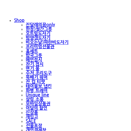
Shop
진달래의꿈only
한정)월간그릇
오트밀도자기
밤양갱도자기
비오는날)파란비도자기
프리미엄선물관
홈세트
밥국그릇
메인접시
찬기,접시
면기,볼
수저,조리도구
뚝배기,워머
잔,컵,티팟
테이블보,냅킨
화병,트레이
Unique line
살림,소품
모바일상품권
이달의 할인
신상품
재입고
SALE
선물포장
개인결제창