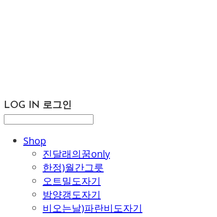
LOG IN
로그인
Shop
진달래의꿈only
한정)월간그릇
오트밀도자기
밤양갱도자기
비오는날)파란비도자기