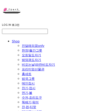
LOG IN
로그인
Shop
진달래의꿈only
한정)월간그릇
오트밀도자기
밤양갱도자기
비오는날)파란비도자기
프리미엄선물관
홈세트
밥국그릇
메인접시
찬기,접시
면기,볼
수저,조리도구
뚝배기,워머
잔,컵,티팟