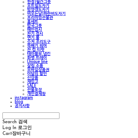
한정)월간그릇
오트밀도자기
밤양갱도자기
비오는날)파란비도자기
프리미엄선물관
홈세트
밥국그릇
메인접시
찬기,접시
면기,볼
수저,조리도구
뚝배기,워머
잔,컵,티팟
테이블보,냅킨
화병,트레이
Unique line
살림,소품
모바일상품권
이달의 할인
신상품
재입고
SALE
선물포장
개인결제창
instagram
blog
공지사항
Search
검색
Log In
로그인
Cart
장바구니