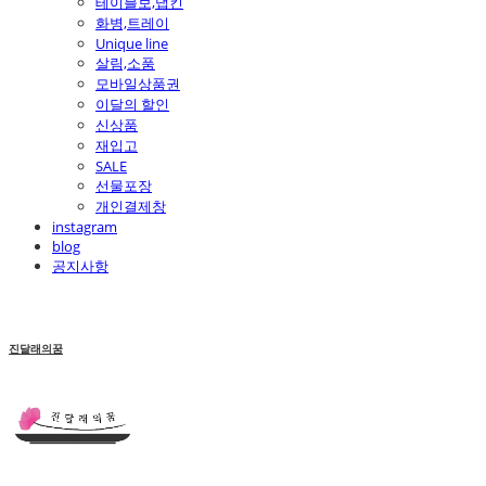
테이블보,냅킨
화병,트레이
Unique line
살림,소품
모바일상품권
이달의 할인
신상품
재입고
SALE
선물포장
개인결제창
instagram
blog
공지사항
진달래의꿈