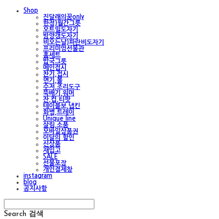
Shop
진달래의꿈only
한정)월간그릇
오트밀도자기
밤양갱도자기
비오는날)파란비도자기
프리미엄선물관
홈세트
밥국그릇
메인접시
찬기,접시
면기,볼
수저,조리도구
뚝배기,워머
잔,컵,티팟
테이블보,냅킨
화병,트레이
Unique line
살림,소품
모바일상품권
이달의 할인
신상품
재입고
SALE
선물포장
개인결제창
instagram
blog
공지사항
Search
검색