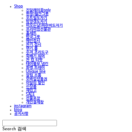
Shop
진달래의꿈only
한정)월간그릇
오트밀도자기
밤양갱도자기
비오는날)파란비도자기
프리미엄선물관
홈세트
밥국그릇
메인접시
찬기,접시
면기,볼
수저,조리도구
뚝배기,워머
잔,컵,티팟
테이블보,냅킨
화병,트레이
Unique line
살림,소품
모바일상품권
이달의 할인
신상품
재입고
SALE
선물포장
개인결제창
instagram
blog
공지사항
Search
검색