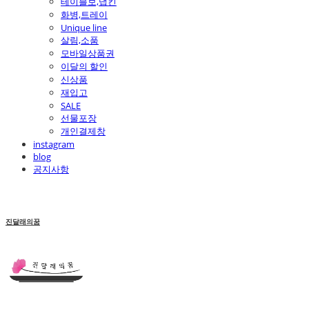
테이블보,냅킨
화병,트레이
Unique line
살림,소품
모바일상품권
이달의 할인
신상품
재입고
SALE
선물포장
개인결제창
instagram
blog
공지사항
진달래의꿈