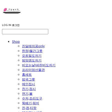
LOG IN
로그인
Shop
진달래의꿈only
한정)월간그릇
오트밀도자기
밤양갱도자기
비오는날)파란비도자기
프리미엄선물관
홈세트
밥국그릇
메인접시
찬기,접시
면기,볼
수저,조리도구
뚝배기,워머
잔,컵,티팟