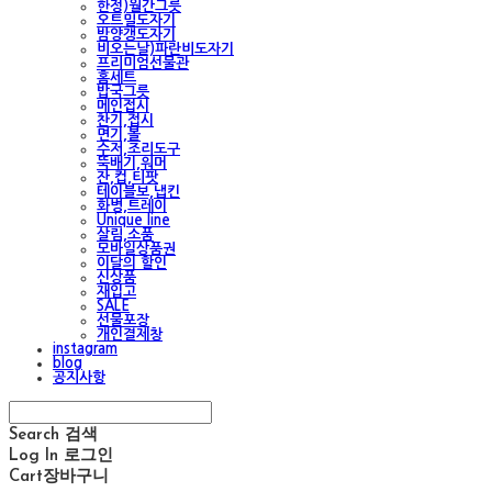
한정)월간그릇
오트밀도자기
밤양갱도자기
비오는날)파란비도자기
프리미엄선물관
홈세트
밥국그릇
메인접시
찬기,접시
면기,볼
수저,조리도구
뚝배기,워머
잔,컵,티팟
테이블보,냅킨
화병,트레이
Unique line
살림,소품
모바일상품권
이달의 할인
신상품
재입고
SALE
선물포장
개인결제창
instagram
blog
공지사항
Search
검색
Log In
로그인
Cart
장바구니