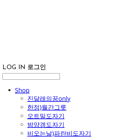
LOG IN
로그인
Shop
진달래의꿈only
한정)월간그릇
오트밀도자기
밤양갱도자기
비오는날)파란비도자기