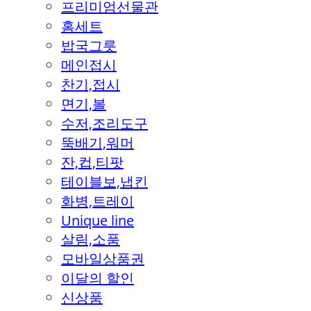
프리미엄선물관
홈세트
밥국그릇
메인접시
찬기,접시
면기,볼
수저,조리도구
뚝배기,워머
잔,컵,티팟
테이블보,냅킨
화병,트레이
Unique line
살림,소품
모바일상품권
이달의 할인
신상품