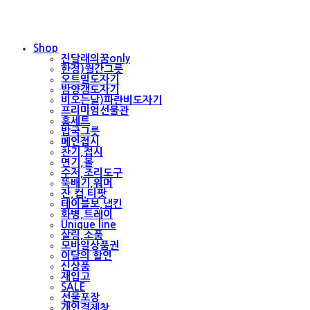
Shop
진달래의꿈only
한정)월간그릇
오트밀도자기
밤양갱도자기
비오는날)파란비도자기
프리미엄선물관
홈세트
밥국그릇
메인접시
찬기,접시
면기,볼
수저,조리도구
뚝배기,워머
잔,컵,티팟
테이블보,냅킨
화병,트레이
Unique line
살림,소품
모바일상품권
이달의 할인
신상품
재입고
SALE
선물포장
개인결제창