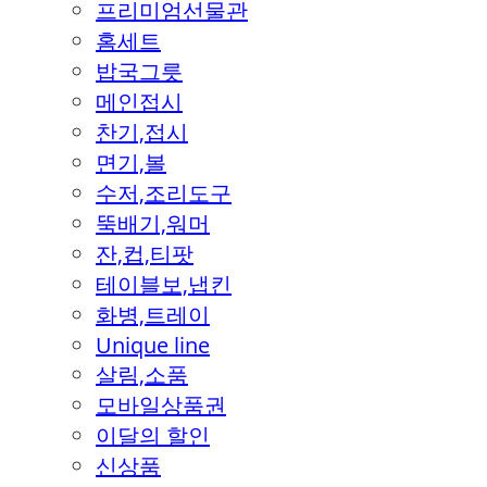
프리미엄선물관
홈세트
밥국그릇
메인접시
찬기,접시
면기,볼
수저,조리도구
뚝배기,워머
잔,컵,티팟
테이블보,냅킨
화병,트레이
Unique line
살림,소품
모바일상품권
이달의 할인
신상품