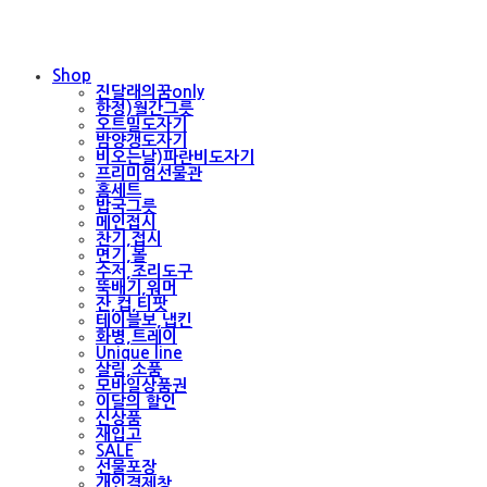
Shop
진달래의꿈only
한정)월간그릇
오트밀도자기
밤양갱도자기
비오는날)파란비도자기
프리미엄선물관
홈세트
밥국그릇
메인접시
찬기,접시
면기,볼
수저,조리도구
뚝배기,워머
잔,컵,티팟
테이블보,냅킨
화병,트레이
Unique line
살림,소품
모바일상품권
이달의 할인
신상품
재입고
SALE
선물포장
개인결제창