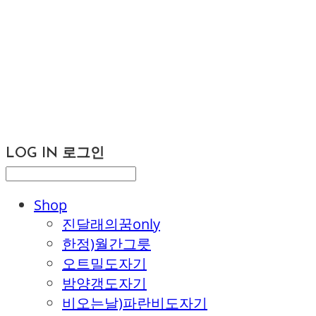
LOG IN
로그인
Shop
진달래의꿈only
한정)월간그릇
오트밀도자기
밤양갱도자기
비오는날)파란비도자기