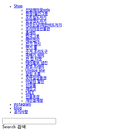
Shop
진달래의꿈only
한정)월간그릇
오트밀도자기
밤양갱도자기
비오는날)파란비도자기
프리미엄선물관
홈세트
밥국그릇
메인접시
찬기,접시
면기,볼
수저,조리도구
뚝배기,워머
잔,컵,티팟
테이블보,냅킨
화병,트레이
Unique line
살림,소품
모바일상품권
이달의 할인
신상품
재입고
SALE
선물포장
개인결제창
instagram
blog
공지사항
Search
검색