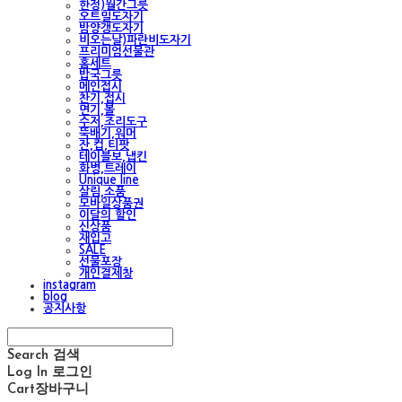
한정)월간그릇
오트밀도자기
밤양갱도자기
비오는날)파란비도자기
프리미엄선물관
홈세트
밥국그릇
메인접시
찬기,접시
면기,볼
수저,조리도구
뚝배기,워머
잔,컵,티팟
테이블보,냅킨
화병,트레이
Unique line
살림,소품
모바일상품권
이달의 할인
신상품
재입고
SALE
선물포장
개인결제창
instagram
blog
공지사항
Search
검색
Log In
로그인
Cart
장바구니