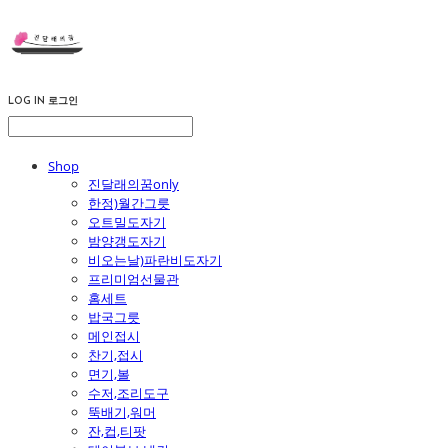
LOG IN
로그인
Shop
진달래의꿈only
한정)월간그릇
오트밀도자기
밤양갱도자기
비오는날)파란비도자기
프리미엄선물관
홈세트
밥국그릇
메인접시
찬기,접시
면기,볼
수저,조리도구
뚝배기,워머
잔,컵,티팟