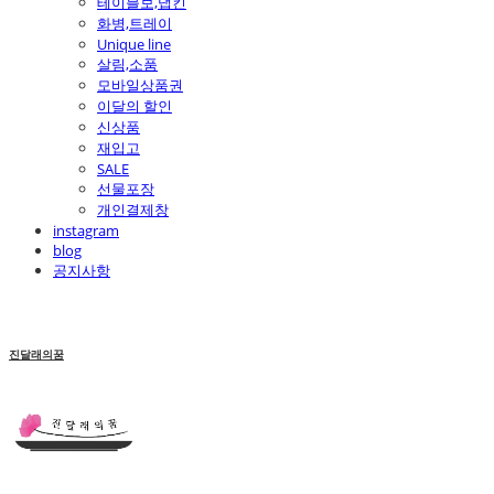
테이블보,냅킨
화병,트레이
Unique line
살림,소품
모바일상품권
이달의 할인
신상품
재입고
SALE
선물포장
개인결제창
instagram
blog
공지사항
진달래의꿈