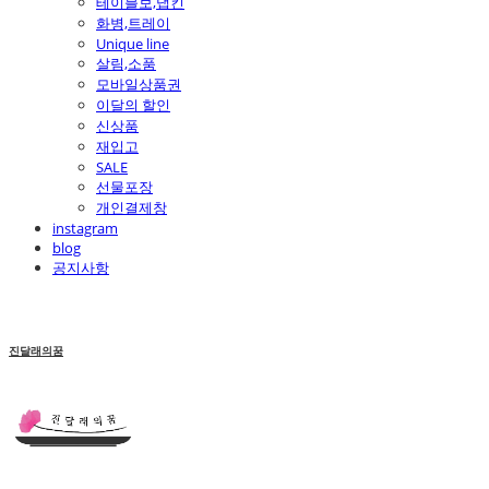
테이블보,냅킨
화병,트레이
Unique line
살림,소품
모바일상품권
이달의 할인
신상품
재입고
SALE
선물포장
개인결제창
instagram
blog
공지사항
진달래의꿈