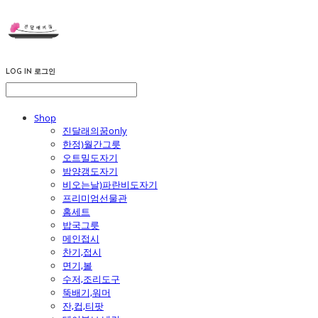
LOG IN
로그인
Shop
진달래의꿈only
한정)월간그릇
오트밀도자기
밤양갱도자기
비오는날)파란비도자기
프리미엄선물관
홈세트
밥국그릇
메인접시
찬기,접시
면기,볼
수저,조리도구
뚝배기,워머
잔,컵,티팟