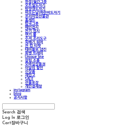
한정)월간그릇
오트밀도자기
밤양갱도자기
비오는날)파란비도자기
프리미엄선물관
홈세트
밥국그릇
메인접시
찬기,접시
면기,볼
수저,조리도구
뚝배기,워머
잔,컵,티팟
테이블보,냅킨
화병,트레이
Unique line
살림,소품
모바일상품권
이달의 할인
신상품
재입고
SALE
선물포장
개인결제창
instagram
blog
공지사항
Search
검색
Log In
로그인
Cart
장바구니