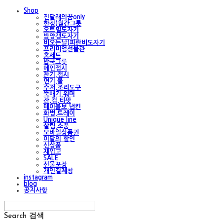
Shop
진달래의꿈only
한정)월간그릇
오트밀도자기
밤양갱도자기
비오는날)파란비도자기
프리미엄선물관
홈세트
밥국그릇
메인접시
찬기,접시
면기,볼
수저,조리도구
뚝배기,워머
잔,컵,티팟
테이블보,냅킨
화병,트레이
Unique line
살림,소품
모바일상품권
이달의 할인
신상품
재입고
SALE
선물포장
개인결제창
instagram
blog
공지사항
Search
검색