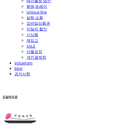
테이블보,냅킨
화병,트레이
Unique line
살림,소품
모바일상품권
이달의 할인
신상품
재입고
SALE
선물포장
개인결제창
instagram
blog
공지사항
진달래의꿈