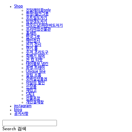
Shop
진달래의꿈only
한정)월간그릇
오트밀도자기
밤양갱도자기
비오는날)파란비도자기
프리미엄선물관
홈세트
밥국그릇
메인접시
찬기,접시
면기,볼
수저,조리도구
뚝배기,워머
잔,컵,티팟
테이블보,냅킨
화병,트레이
Unique line
살림,소품
모바일상품권
이달의 할인
신상품
재입고
SALE
선물포장
개인결제창
instagram
blog
공지사항
Search
검색