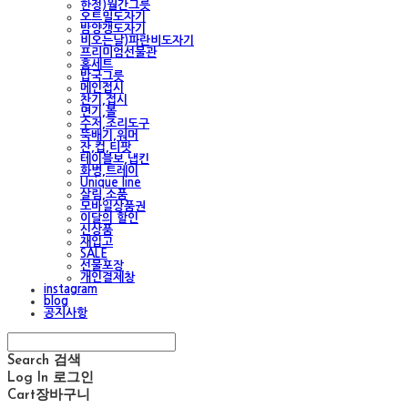
한정)월간그릇
오트밀도자기
밤양갱도자기
비오는날)파란비도자기
프리미엄선물관
홈세트
밥국그릇
메인접시
찬기,접시
면기,볼
수저,조리도구
뚝배기,워머
잔,컵,티팟
테이블보,냅킨
화병,트레이
Unique line
살림,소품
모바일상품권
이달의 할인
신상품
재입고
SALE
선물포장
개인결제창
instagram
blog
공지사항
Search
검색
Log In
로그인
Cart
장바구니