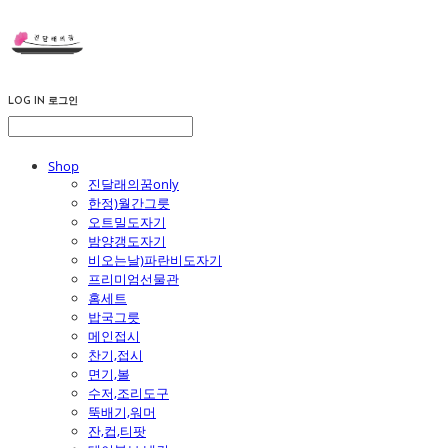
LOG IN
로그인
Shop
진달래의꿈only
한정)월간그릇
오트밀도자기
밤양갱도자기
비오는날)파란비도자기
프리미엄선물관
홈세트
밥국그릇
메인접시
찬기,접시
면기,볼
수저,조리도구
뚝배기,워머
잔,컵,티팟