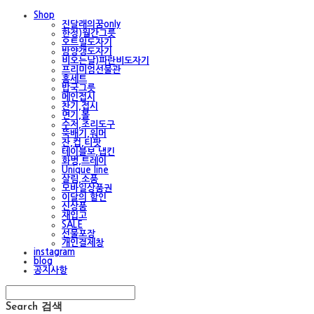
Shop
진달래의꿈only
한정)월간그릇
오트밀도자기
밤양갱도자기
비오는날)파란비도자기
프리미엄선물관
홈세트
밥국그릇
메인접시
찬기,접시
면기,볼
수저,조리도구
뚝배기,워머
잔,컵,티팟
테이블보,냅킨
화병,트레이
Unique line
살림,소품
모바일상품권
이달의 할인
신상품
재입고
SALE
선물포장
개인결제창
instagram
blog
공지사항
Search
검색