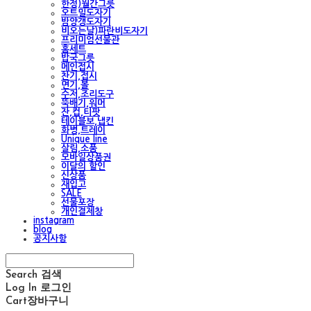
한정)월간그릇
오트밀도자기
밤양갱도자기
비오는날)파란비도자기
프리미엄선물관
홈세트
밥국그릇
메인접시
찬기,접시
면기,볼
수저,조리도구
뚝배기,워머
잔,컵,티팟
테이블보,냅킨
화병,트레이
Unique line
살림,소품
모바일상품권
이달의 할인
신상품
재입고
SALE
선물포장
개인결제창
instagram
blog
공지사항
Search
검색
Log In
로그인
Cart
장바구니