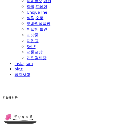
테이블보,냅킨
화병,트레이
Unique line
살림,소품
모바일상품권
이달의 할인
신상품
재입고
SALE
선물포장
개인결제창
instagram
blog
공지사항
진달래의꿈