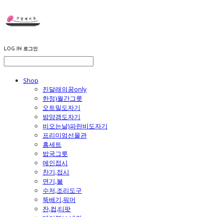
LOG IN
로그인
Shop
진달래의꿈only
한정)월간그릇
오트밀도자기
밤양갱도자기
비오는날)파란비도자기
프리미엄선물관
홈세트
밥국그릇
메인접시
찬기,접시
면기,볼
수저,조리도구
뚝배기,워머
잔,컵,티팟