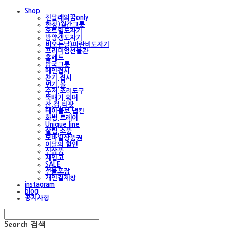
Shop
진달래의꿈only
한정)월간그릇
오트밀도자기
밤양갱도자기
비오는날)파란비도자기
프리미엄선물관
홈세트
밥국그릇
메인접시
찬기,접시
면기,볼
수저,조리도구
뚝배기,워머
잔,컵,티팟
테이블보,냅킨
화병,트레이
Unique line
살림,소품
모바일상품권
이달의 할인
신상품
재입고
SALE
선물포장
개인결제창
instagram
blog
공지사항
Search
검색