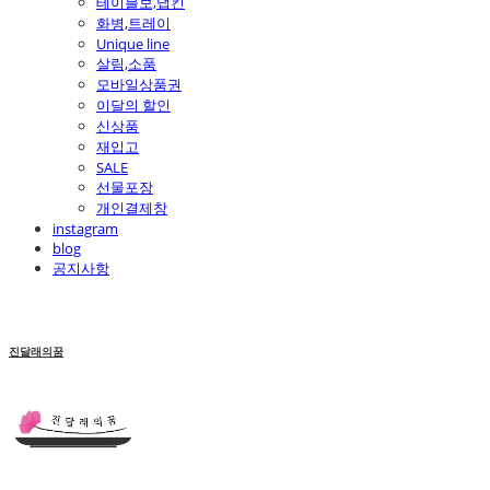
테이블보,냅킨
화병,트레이
Unique line
살림,소품
모바일상품권
이달의 할인
신상품
재입고
SALE
선물포장
개인결제창
instagram
blog
공지사항
진달래의꿈