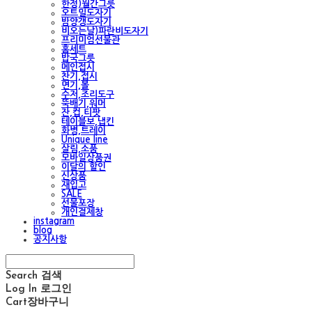
한정)월간그릇
오트밀도자기
밤양갱도자기
비오는날)파란비도자기
프리미엄선물관
홈세트
밥국그릇
메인접시
찬기,접시
면기,볼
수저,조리도구
뚝배기,워머
잔,컵,티팟
테이블보,냅킨
화병,트레이
Unique line
살림,소품
모바일상품권
이달의 할인
신상품
재입고
SALE
선물포장
개인결제창
instagram
blog
공지사항
Search
검색
Log In
로그인
Cart
장바구니