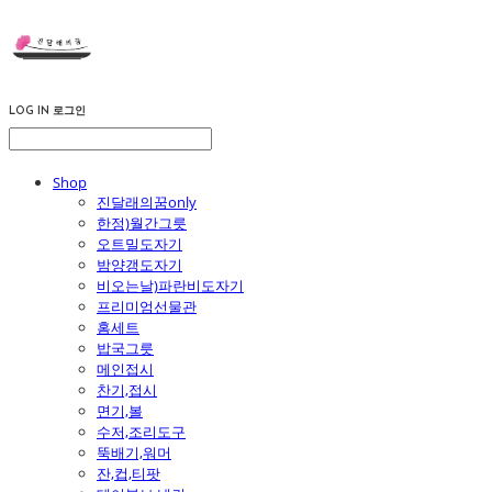
LOG IN
로그인
Shop
진달래의꿈only
한정)월간그릇
오트밀도자기
밤양갱도자기
비오는날)파란비도자기
프리미엄선물관
홈세트
밥국그릇
메인접시
찬기,접시
면기,볼
수저,조리도구
뚝배기,워머
잔,컵,티팟