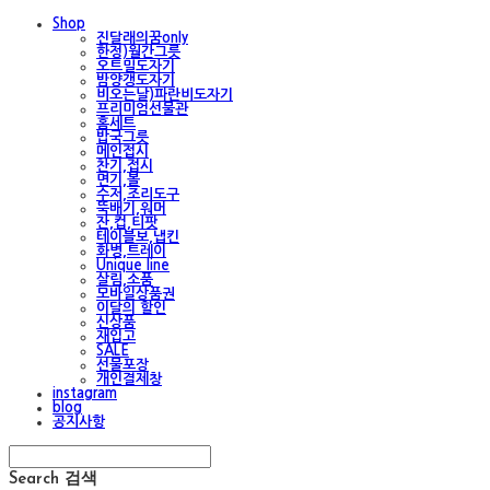
Shop
진달래의꿈only
한정)월간그릇
오트밀도자기
밤양갱도자기
비오는날)파란비도자기
프리미엄선물관
홈세트
밥국그릇
메인접시
찬기,접시
면기,볼
수저,조리도구
뚝배기,워머
잔,컵,티팟
테이블보,냅킨
화병,트레이
Unique line
살림,소품
모바일상품권
이달의 할인
신상품
재입고
SALE
선물포장
개인결제창
instagram
blog
공지사항
Search
검색