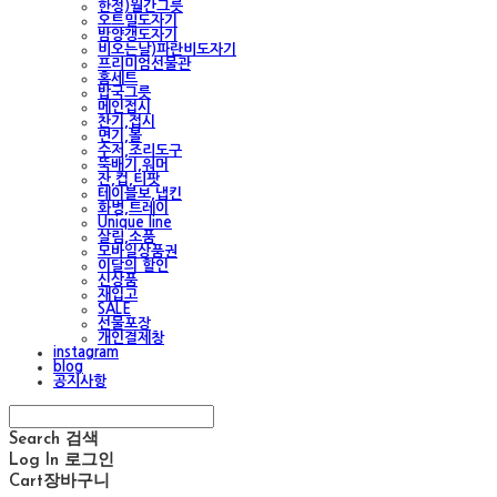
한정)월간그릇
오트밀도자기
밤양갱도자기
비오는날)파란비도자기
프리미엄선물관
홈세트
밥국그릇
메인접시
찬기,접시
면기,볼
수저,조리도구
뚝배기,워머
잔,컵,티팟
테이블보,냅킨
화병,트레이
Unique line
살림,소품
모바일상품권
이달의 할인
신상품
재입고
SALE
선물포장
개인결제창
instagram
blog
공지사항
Search
검색
Log In
로그인
Cart
장바구니