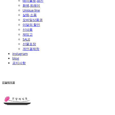
테이블보,냅킨
화병,트레이
Unique line
살림,소품
모바일상품권
이달의 할인
신상품
재입고
SALE
선물포장
개인결제창
instagram
blog
공지사항
진달래의꿈