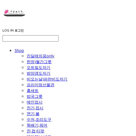
LOG IN
로그인
Shop
진달래의꿈only
한정)월간그릇
오트밀도자기
밤양갱도자기
비오는날)파란비도자기
프리미엄선물관
홈세트
밥국그릇
메인접시
찬기,접시
면기,볼
수저,조리도구
뚝배기,워머
잔,컵,티팟