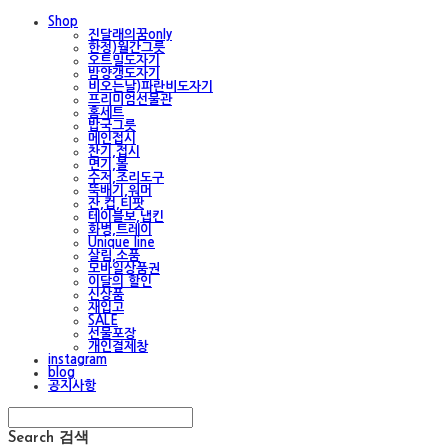
Shop
진달래의꿈only
한정)월간그릇
오트밀도자기
밤양갱도자기
비오는날)파란비도자기
프리미엄선물관
홈세트
밥국그릇
메인접시
찬기,접시
면기,볼
수저,조리도구
뚝배기,워머
잔,컵,티팟
테이블보,냅킨
화병,트레이
Unique line
살림,소품
모바일상품권
이달의 할인
신상품
재입고
SALE
선물포장
개인결제창
instagram
blog
공지사항
Search
검색