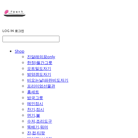
LOG IN
로그인
Shop
진달래의꿈only
한정)월간그릇
오트밀도자기
밤양갱도자기
비오는날)파란비도자기
프리미엄선물관
홈세트
밥국그릇
메인접시
찬기,접시
면기,볼
수저,조리도구
뚝배기,워머
잔,컵,티팟