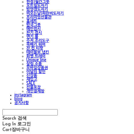
한정)월간그릇
오트밀도자기
밤양갱도자기
비오는날)파란비도자기
프리미엄선물관
홈세트
밥국그릇
메인접시
찬기,접시
면기,볼
수저,조리도구
뚝배기,워머
잔,컵,티팟
테이블보,냅킨
화병,트레이
Unique line
살림,소품
모바일상품권
이달의 할인
신상품
재입고
SALE
선물포장
개인결제창
instagram
blog
공지사항
Search
검색
Log In
로그인
Cart
장바구니