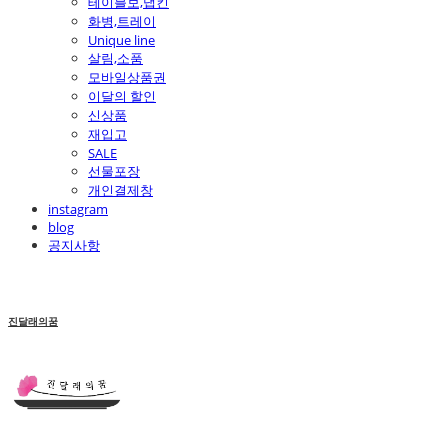
테이블보,냅킨
화병,트레이
Unique line
살림,소품
모바일상품권
이달의 할인
신상품
재입고
SALE
선물포장
개인결제창
instagram
blog
공지사항
진달래의꿈