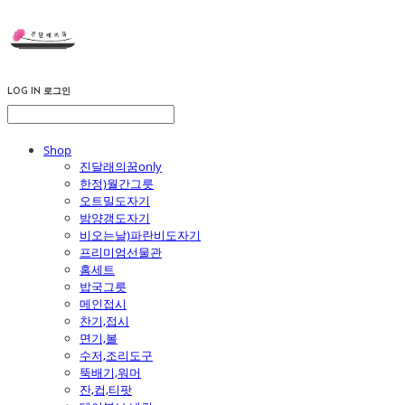
LOG IN
로그인
Shop
진달래의꿈only
한정)월간그릇
오트밀도자기
밤양갱도자기
비오는날)파란비도자기
프리미엄선물관
홈세트
밥국그릇
메인접시
찬기,접시
면기,볼
수저,조리도구
뚝배기,워머
잔,컵,티팟