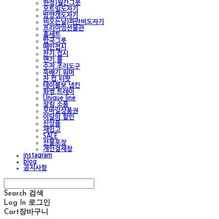
한정)월간그릇
오트밀도자기
밤양갱도자기
비오는날)파란비도자기
프리미엄선물관
홈세트
밥국그릇
메인접시
찬기,접시
면기,볼
수저,조리도구
뚝배기,워머
잔,컵,티팟
테이블보,냅킨
화병,트레이
Unique line
살림,소품
모바일상품권
이달의 할인
신상품
재입고
SALE
선물포장
개인결제창
instagram
blog
공지사항
Search
검색
Log In
로그인
Cart
장바구니