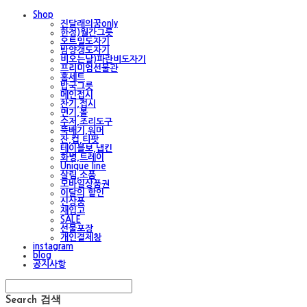
Shop
진달래의꿈only
한정)월간그릇
오트밀도자기
밤양갱도자기
비오는날)파란비도자기
프리미엄선물관
홈세트
밥국그릇
메인접시
찬기,접시
면기,볼
수저,조리도구
뚝배기,워머
잔,컵,티팟
테이블보,냅킨
화병,트레이
Unique line
살림,소품
모바일상품권
이달의 할인
신상품
재입고
SALE
선물포장
개인결제창
instagram
blog
공지사항
Search
검색