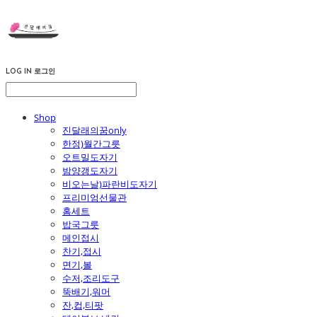
LOG IN
로그인
Shop
진달래의꿈only
한정)월간그릇
오트밀도자기
밤양갱도자기
비오는날)파란비도자기
프리미엄선물관
홈세트
밥국그릇
메인접시
찬기,접시
면기,볼
수저,조리도구
뚝배기,워머
잔,컵,티팟