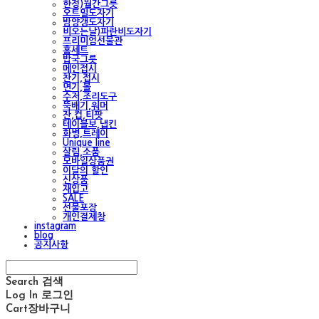
한정)월간그릇
오트밀도자기
밤양갱도자기
비오는날)파란비도자기
프리미엄선물관
홈세트
밥국그릇
메인접시
찬기,접시
면기,볼
수저,조리도구
뚝배기,워머
잔,컵,티팟
테이블보,냅킨
화병,트레이
Unique line
살림,소품
모바일상품권
이달의 할인
신상품
재입고
SALE
선물포장
개인결제창
instagram
blog
공지사항
Search
검색
Log In
로그인
Cart
장바구니