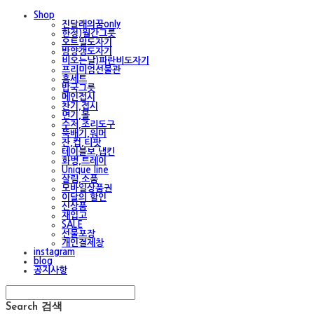
Shop
진달래의꿈only
한정)월간그릇
오트밀도자기
밤양갱도자기
비오는날)파란비도자기
프리미엄선물관
홈세트
밥국그릇
메인접시
찬기,접시
면기,볼
수저,조리도구
뚝배기,워머
잔,컵,티팟
테이블보,냅킨
화병,트레이
Unique line
살림,소품
모바일상품권
이달의 할인
신상품
재입고
SALE
선물포장
개인결제창
instagram
blog
공지사항
Search
검색