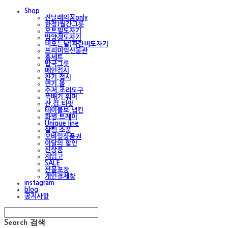
Shop
진달래의꿈only
한정)월간그릇
오트밀도자기
밤양갱도자기
비오는날)파란비도자기
프리미엄선물관
홈세트
밥국그릇
메인접시
찬기,접시
면기,볼
수저,조리도구
뚝배기,워머
잔,컵,티팟
테이블보,냅킨
화병,트레이
Unique line
살림,소품
모바일상품권
이달의 할인
신상품
재입고
SALE
선물포장
개인결제창
instagram
blog
공지사항
Search
검색