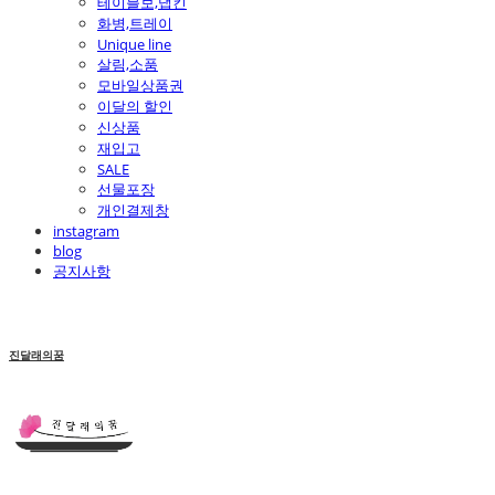
테이블보,냅킨
화병,트레이
Unique line
살림,소품
모바일상품권
이달의 할인
신상품
재입고
SALE
선물포장
개인결제창
instagram
blog
공지사항
진달래의꿈