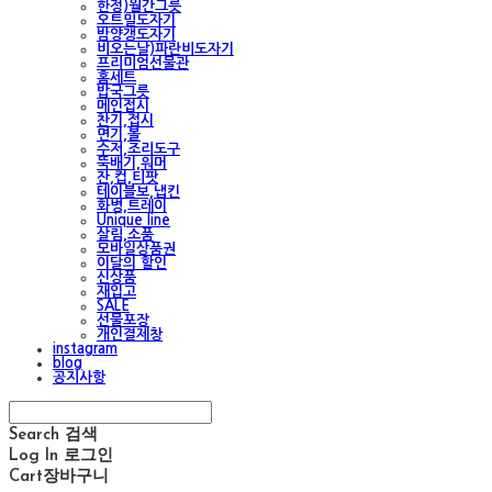
한정)월간그릇
오트밀도자기
밤양갱도자기
비오는날)파란비도자기
프리미엄선물관
홈세트
밥국그릇
메인접시
찬기,접시
면기,볼
수저,조리도구
뚝배기,워머
잔,컵,티팟
테이블보,냅킨
화병,트레이
Unique line
살림,소품
모바일상품권
이달의 할인
신상품
재입고
SALE
선물포장
개인결제창
instagram
blog
공지사항
Search
검색
Log In
로그인
Cart
장바구니