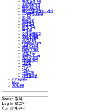
한정)월간그릇
오트밀도자기
밤양갱도자기
비오는날)파란비도자기
프리미엄선물관
홈세트
밥국그릇
메인접시
찬기,접시
면기,볼
수저,조리도구
뚝배기,워머
잔,컵,티팟
테이블보,냅킨
화병,트레이
Unique line
살림,소품
모바일상품권
이달의 할인
신상품
재입고
SALE
선물포장
개인결제창
instagram
blog
공지사항
Search
검색
Log In
로그인
Cart
장바구니