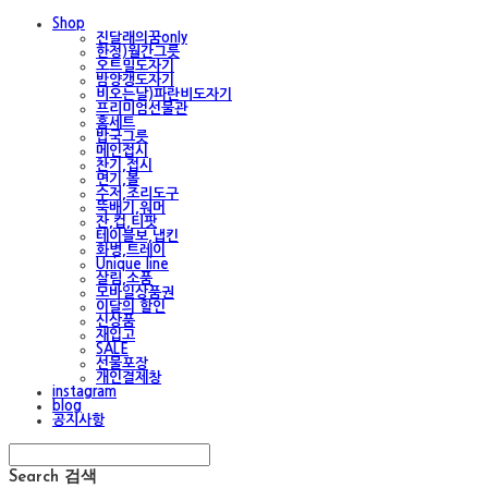
Shop
진달래의꿈only
한정)월간그릇
오트밀도자기
밤양갱도자기
비오는날)파란비도자기
프리미엄선물관
홈세트
밥국그릇
메인접시
찬기,접시
면기,볼
수저,조리도구
뚝배기,워머
잔,컵,티팟
테이블보,냅킨
화병,트레이
Unique line
살림,소품
모바일상품권
이달의 할인
신상품
재입고
SALE
선물포장
개인결제창
instagram
blog
공지사항
Search
검색