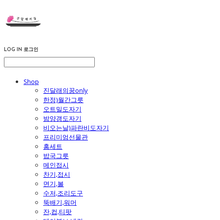
LOG IN
로그인
Shop
진달래의꿈only
한정)월간그릇
오트밀도자기
밤양갱도자기
비오는날)파란비도자기
프리미엄선물관
홈세트
밥국그릇
메인접시
찬기,접시
면기,볼
수저,조리도구
뚝배기,워머
잔,컵,티팟