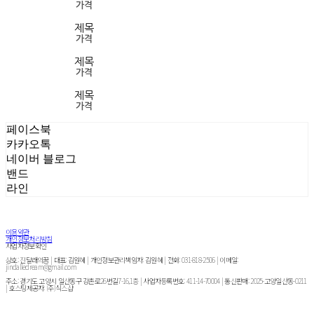
가격
제목
가격
제목
가격
제목
가격
페이스북
카카오톡
네이버 블로그
밴드
라인
이용약관
개인정보처리방침
사업자정보확인
상호: 진달래의꿈 | 대표: 김원혜 | 개인정보관리책임자: 김원혜 | 전화: 031-818-2506 | 이메일:
jindalledream@gmail.com
주소: 경기도 고양시 일산동구 강촌로26번길7-16,1층 | 사업자등록번호:
411-14-70004
| 통신판매:
2025-고양일산동-0211
| 호스팅제공자: (주)식스샵