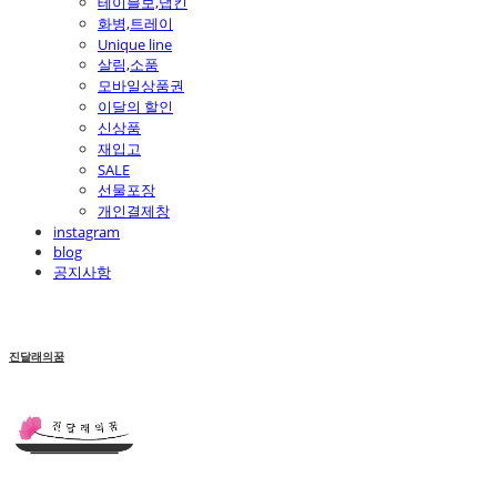
테이블보,냅킨
화병,트레이
Unique line
살림,소품
모바일상품권
이달의 할인
신상품
재입고
SALE
선물포장
개인결제창
instagram
blog
공지사항
진달래의꿈