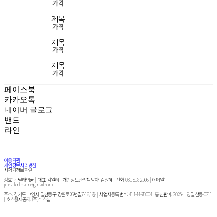
가격
제목
가격
제목
가격
제목
가격
페이스북
카카오톡
네이버 블로그
밴드
라인
이용약관
개인정보처리방침
사업자정보확인
상호: 진달래의꿈 | 대표: 김원혜 | 개인정보관리책임자: 김원혜 | 전화: 031-818-2506 | 이메일:
jindalledream@gmail.com
주소: 경기도 고양시 일산동구 강촌로26번길7-16,1층 | 사업자등록번호:
411-14-70004
| 통신판매:
2025-고양일산동-0211
| 호스팅제공자: (주)식스샵