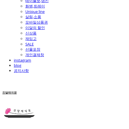
테이블보,냅킨
화병,트레이
Unique line
살림,소품
모바일상품권
이달의 할인
신상품
재입고
SALE
선물포장
개인결제창
instagram
blog
공지사항
진달래의꿈