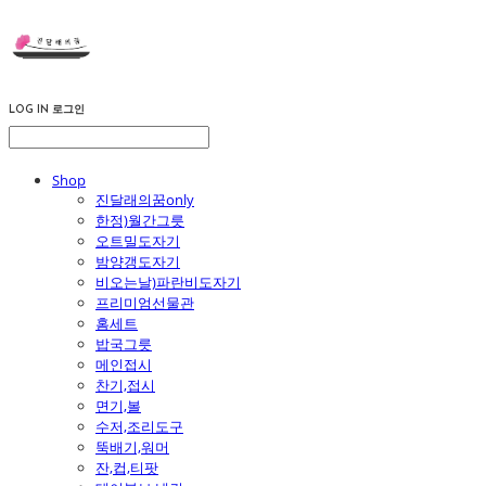
LOG IN
로그인
Shop
진달래의꿈only
한정)월간그릇
오트밀도자기
밤양갱도자기
비오는날)파란비도자기
프리미엄선물관
홈세트
밥국그릇
메인접시
찬기,접시
면기,볼
수저,조리도구
뚝배기,워머
잔,컵,티팟