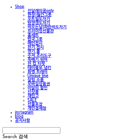
Shop
진달래의꿈only
한정)월간그릇
오트밀도자기
밤양갱도자기
비오는날)파란비도자기
프리미엄선물관
홈세트
밥국그릇
메인접시
찬기,접시
면기,볼
수저,조리도구
뚝배기,워머
잔,컵,티팟
테이블보,냅킨
화병,트레이
Unique line
살림,소품
모바일상품권
이달의 할인
신상품
재입고
SALE
선물포장
개인결제창
instagram
blog
공지사항
Search
검색