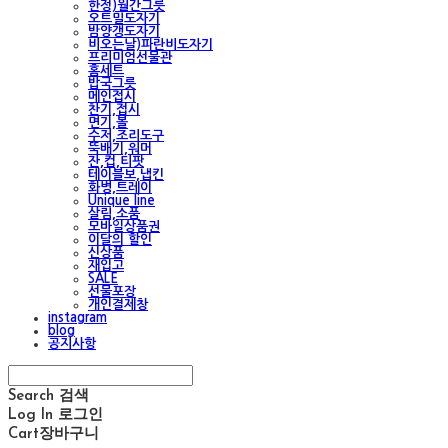
한정)월간그릇
오트밀도자기
밤양갱도자기
비오는날)파란비도자기
프리미엄선물관
홈세트
밥국그릇
메인접시
찬기,접시
면기,볼
수저,조리도구
뚝배기,워머
잔,컵,티팟
테이블보,냅킨
화병,트레이
Unique line
살림,소품
모바일상품권
이달의 할인
신상품
재입고
SALE
선물포장
개인결제창
instagram
blog
공지사항
Search
검색
Log In
로그인
Cart
장바구니